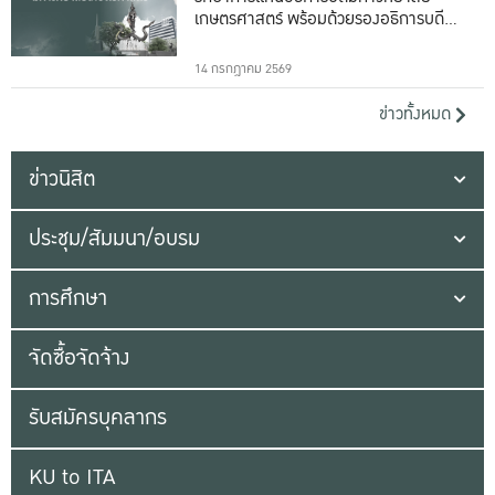
เกษตรศาสตร์ พร้อมด้วยรองอธิการบดีทั้ง
16 ท่าน
14 กรกฎาคม 2569
ข่าวทั้งหมด
ข่าวนิสิต
ประชุม/สัมมนา/อบรม
การศึกษา
จัดซื้อจัดจ้าง
รับสมัครบุคลากร
KU to ITA