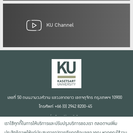
KU Channel
เลขที่ 50 ถนนงามวงศ์วาน แขวงลาดยาว เขตจตุจักร กรุงเทพฯ 10900
โทรศัพท์ +66 (0) 2942 8200-45
เงื่อนไขการใช้งานเว็บไซต์
เราใช้คุกกี้ในการให้บริการและปรับปรุงบริการของเรา ตลอดจนเพิ่ม
ข้อตกลงด้านสิทธิ์ใช้งาน
นโยบายความเป็นส่วนตัว
ประสิทธิภาพให้แก่ประสบการณ์การเรียกดูข้อมูลของคุณ หากคุณใช้งาน