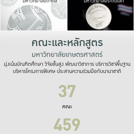
มหาวิทยาลัยดิจิทัล
มหาวิทยาลัยระดับโลก
เปลี่ยนแปลง และ
เพื่อทำงาน
ระบบสารสนเทศที่
คณะและหลักสูตร
มหาวิทยาลัยเกษตรศาสตร์
มุ่งเน้นบัณฑิตศึกษา วิจัยขั้นสูง พัฒนาวิชาการ บริการวิชาพื้นฐาน
บริหารโครงการพิเศษ ประสานความร่วมมือกับนานาชาติ
37
คณะ
459