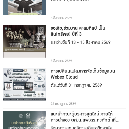
5 สิงหาคม 2569
ขอเชิญร่วมงาน สะสมศิลป์ เป็น
สิน(ทรัพย์) ปีที่ 3
ระหว่างวันที่ 13 - 15 สิงหาคม 2569
3 สิงหาคม 2569
การเปลี่ยนแปลงการจัดเก็บข้อมูลบน
Webex Cloud
ตั้งแต่วันที่ 31 กรกฎาคม 2569
22 กรกฎาคม 2569
แนะนำคณะผู้บริหารชุดใหม่ ภายใต้
การนำของ ผศ.น.สพ.ดร.คงศักดิ์ เที่ยง
ธรรม
รักษาการแทนอธิการบดีมหาวิทยาลัย