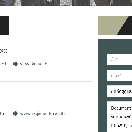
0900
ac.t
www.ku.ac.th
.th
www.registrar.ku.ac.th