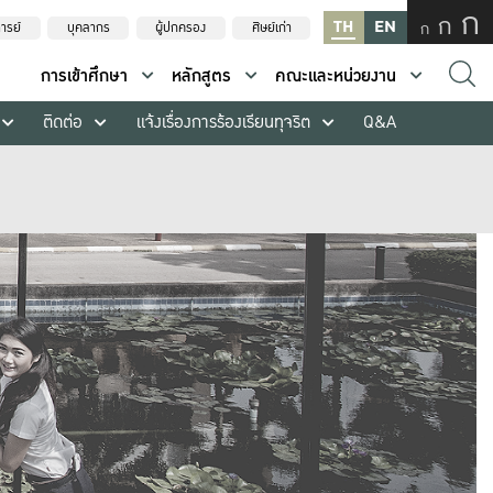
ก
ก
TH
EN
ก
ารย์
บุคลากร
ผู้ปกครอง
ศิษย์เก่า
การเข้าศึกษา
หลักสูตร
คณะและหน่วยงาน
ติดต่อ
แจ้งเรื่องการร้องเรียนทุจริต
Q&A