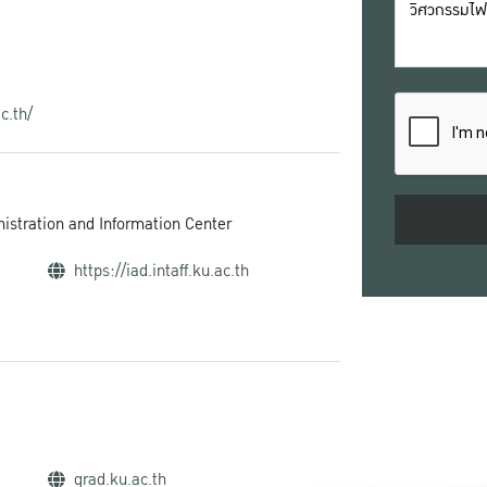
c.th/
inistration and Information Center
https://iad.intaff.ku.ac.th
grad.ku.ac.th