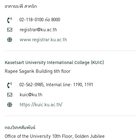
อาคารระพี สาคริก
02-118-0100 ต่อ 8000
registrar@ku.ac.th
www.registrar.ku.ac.th
Kasetsart University International College (KUIC)
Rapee Sagarik Building 6th floor
02-562-0985,
Internal line: 1190, 1191
kuic@ku.th
https://kuic.ku.ac.th/
กองวิเทศสัมพันธ์
Office of the University 10th Floor, Golden Jubilee