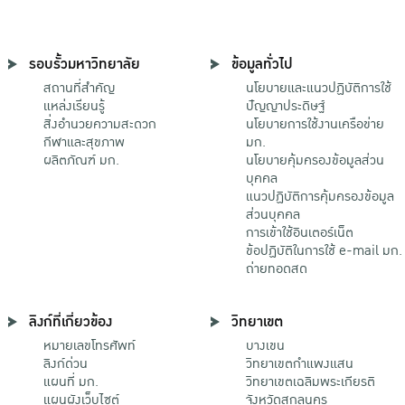
รอบรั้วมหาวิทยาลัย
ข้อมูลทั่วไป
สถานที่สำคัญ
นโยบายและแนวปฏิบัติการใช้
แหล่งเรียนรู้
ปัญญาประดิษฐ์
สิ่งอำนวยความสะดวก
นโยบายการใช้งานเครือข่าย
กีฬาและสุขภาพ
มก.
ผลิตภัณฑ์ มก.
นโยบายคุ้มครองข้อมูลส่วน
บุคคล
แนวปฏิบัติการคุ้มครองข้อมูล
ส่วนบุคคล
การเข้าใช้อินเตอร์เน็ต
ข้อปฏิบัติในการใช้ e-mail มก.
ถ่ายทอดสด
ลิงก์ที่เกี่ยวข้อง
วิทยาเขต
หมายเลขโทรศัพท์
บางเขน
ลิงก์ด่วน
วิทยาเขตกําแพงแสน
แผนที่ มก.
วิทยาเขตเฉลิมพระเกียรติ
แผนผังเว็บไซต์
จังหวัดสกลนคร