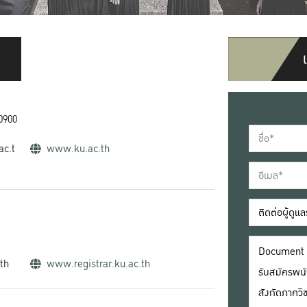
0900
ac.t
www.ku.ac.th
.th
www.registrar.ku.ac.th