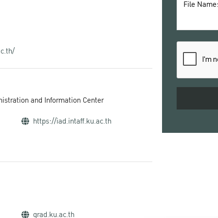
c.th/
inistration and Information Center
https://iad.intaff.ku.ac.th
grad.ku.ac.th