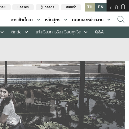
ก
ก
TH
EN
ก
ารย์
บุคลากร
ผู้ปกครอง
ศิษย์เก่า
การเข้าศึกษา
หลักสูตร
คณะและหน่วยงาน
ติดต่อ
แจ้งเรื่องการร้องเรียนทุจริต
Q&A