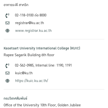
อาคารระพี สาคริก
02-118-0100 ต่อ 8000
registrar@ku.ac.th
www.registrar.ku.ac.th
Kasetsart University International College (KUIC)
Rapee Sagarik Building 6th floor
02-562-0985,
Internal line: 1190, 1191
kuic@ku.th
https://kuic.ku.ac.th/
กองวิเทศสัมพันธ์
Office of the University 10th Floor, Golden Jubilee