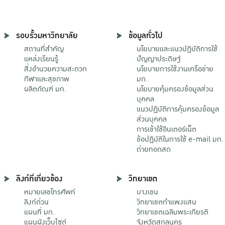
รอบรั้วมหาวิทยาลัย
ข้อมูลทั่วไป
สถานที่สำคัญ
นโยบายและแนวปฏิบัติการใช้
แหล่งเรียนรู้
ปัญญาประดิษฐ์
สิ่งอำนวยความสะดวก
นโยบายการใช้งานเครือข่าย
กีฬาและสุขภาพ
มก.
ผลิตภัณฑ์ มก.
นโยบายคุ้มครองข้อมูลส่วน
บุคคล
แนวปฏิบัติการคุ้มครองข้อมูล
ส่วนบุคคล
การเข้าใช้อินเตอร์เน็ต
ข้อปฏิบัติในการใช้ e-mail มก.
ถ่ายทอดสด
ลิงก์ที่เกี่ยวข้อง
วิทยาเขต
หมายเลขโทรศัพท์
บางเขน
ลิงก์ด่วน
วิทยาเขตกําแพงแสน
แผนที่ มก.
วิทยาเขตเฉลิมพระเกียรติ
แผนผังเว็บไซต์
จังหวัดสกลนคร