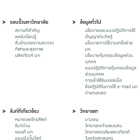
รอบรั้วมหาวิทยาลัย
ข้อมูลทั่วไป
สถานที่สำคัญ
นโยบายและแนวปฏิบัติการใช้
แหล่งเรียนรู้
ปัญญาประดิษฐ์
สิ่งอำนวยความสะดวก
นโยบายการใช้งานเครือข่าย
กีฬาและสุขภาพ
มก.
ผลิตภัณฑ์ มก.
นโยบายคุ้มครองข้อมูลส่วน
บุคคล
แนวปฏิบัติการคุ้มครองข้อมูล
ส่วนบุคคล
การเข้าใช้อินเตอร์เน็ต
ข้อปฏิบัติในการใช้ e-mail มก.
ถ่ายทอดสด
ลิงก์ที่เกี่ยวข้อง
วิทยาเขต
หมายเลขโทรศัพท์
บางเขน
ลิงก์ด่วน
วิทยาเขตกําแพงแสน
แผนที่ มก.
วิทยาเขตเฉลิมพระเกียรติ
แผนผังเว็บไซต์
จังหวัดสกลนคร