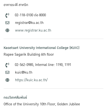
อาคารระพี สาคริก
02-118-0100 ต่อ 8000
registrar@ku.ac.th
www.registrar.ku.ac.th
Kasetsart University International College (KUIC)
Rapee Sagarik Building 6th floor
02-562-0985,
Internal line: 1190, 1191
kuic@ku.th
https://kuic.ku.ac.th/
กองวิเทศสัมพันธ์
Office of the University 10th Floor, Golden Jubilee