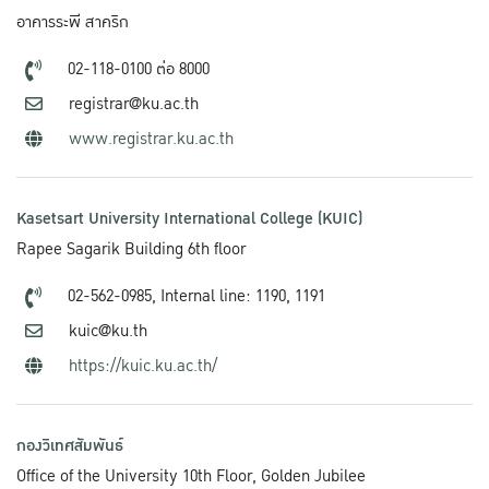
อาคารระพี สาคริก
02-118-0100 ต่อ 8000
registrar@ku.ac.th
www.registrar.ku.ac.th
Kasetsart University International College (KUIC)
Rapee Sagarik Building 6th floor
02-562-0985,
Internal line: 1190, 1191
kuic@ku.th
https://kuic.ku.ac.th/
กองวิเทศสัมพันธ์
Office of the University 10th Floor, Golden Jubilee