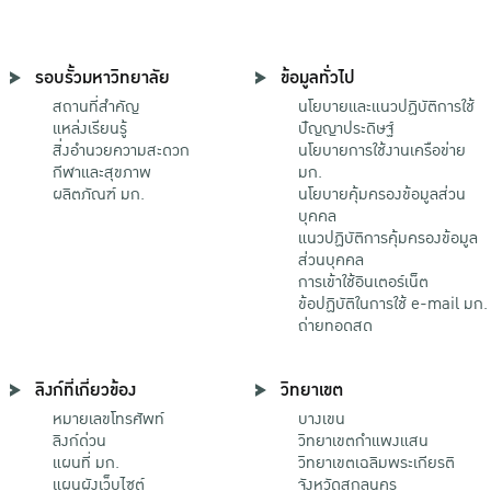
รอบรั้วมหาวิทยาลัย
ข้อมูลทั่วไป
สถานที่สำคัญ
นโยบายและแนวปฏิบัติการใช้
แหล่งเรียนรู้
ปัญญาประดิษฐ์
สิ่งอำนวยความสะดวก
นโยบายการใช้งานเครือข่าย
กีฬาและสุขภาพ
มก.
ผลิตภัณฑ์ มก.
นโยบายคุ้มครองข้อมูลส่วน
บุคคล
แนวปฏิบัติการคุ้มครองข้อมูล
ส่วนบุคคล
การเข้าใช้อินเตอร์เน็ต
ข้อปฏิบัติในการใช้ e-mail มก.
ถ่ายทอดสด
ลิงก์ที่เกี่ยวข้อง
วิทยาเขต
หมายเลขโทรศัพท์
บางเขน
ลิงก์ด่วน
วิทยาเขตกําแพงแสน
แผนที่ มก.
วิทยาเขตเฉลิมพระเกียรติ
แผนผังเว็บไซต์
จังหวัดสกลนคร