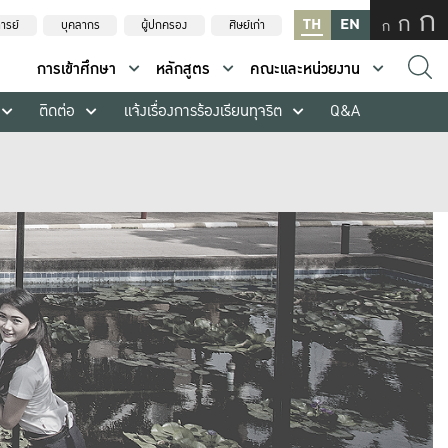
ก
ก
TH
EN
ก
ารย์
บุคลากร
ผู้ปกครอง
ศิษย์เก่า
การเข้าศึกษา
หลักสูตร
คณะและหน่วยงาน
ติดต่อ
แจ้งเรื่องการร้องเรียนทุจริต
Q&A