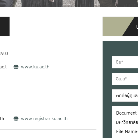
0900
ac.t
www.ku.ac.th
.th
www.registrar.ku.ac.th