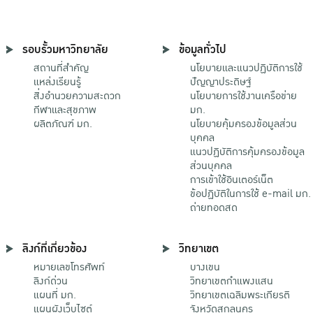
รอบรั้วมหาวิทยาลัย
ข้อมูลทั่วไป
สถานที่สำคัญ
นโยบายและแนวปฏิบัติการใช้
แหล่งเรียนรู้
ปัญญาประดิษฐ์
สิ่งอำนวยความสะดวก
นโยบายการใช้งานเครือข่าย
กีฬาและสุขภาพ
มก.
ผลิตภัณฑ์ มก.
นโยบายคุ้มครองข้อมูลส่วน
บุคคล
แนวปฏิบัติการคุ้มครองข้อมูล
ส่วนบุคคล
การเข้าใช้อินเตอร์เน็ต
ข้อปฏิบัติในการใช้ e-mail มก.
ถ่ายทอดสด
ลิงก์ที่เกี่ยวข้อง
วิทยาเขต
หมายเลขโทรศัพท์
บางเขน
ลิงก์ด่วน
วิทยาเขตกําแพงแสน
แผนที่ มก.
วิทยาเขตเฉลิมพระเกียรติ
แผนผังเว็บไซต์
จังหวัดสกลนคร