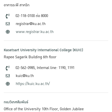
อาคารระพี สาคริก
02-118-0100 ต่อ 8000
registrar@ku.ac.th
www.registrar.ku.ac.th
Kasetsart University International College (KUIC)
Rapee Sagarik Building 6th floor
02-562-0985,
Internal line: 1190, 1191
kuic@ku.th
https://kuic.ku.ac.th/
กองวิเทศสัมพันธ์
Office of the University 10th Floor, Golden Jubilee