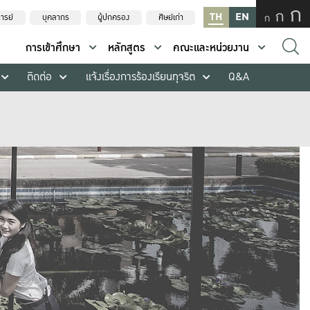
ก
ก
TH
EN
ก
ารย์
บุคลากร
ผู้ปกครอง
ศิษย์เก่า
การเข้าศึกษา
หลักสูตร
คณะและหน่วยงาน
ติดต่อ
แจ้งเรื่องการร้องเรียนทุจริต
Q&A