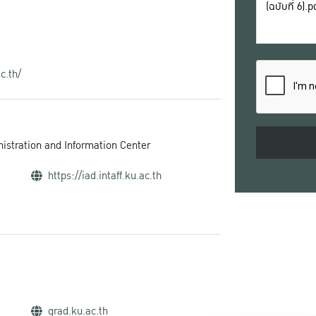
c.th/
inistration and Information Center
https://iad.intaff.ku.ac.th
grad.ku.ac.th