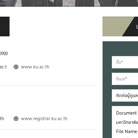
0900
ac.t
www.ku.ac.th
.th
www.registrar.ku.ac.th