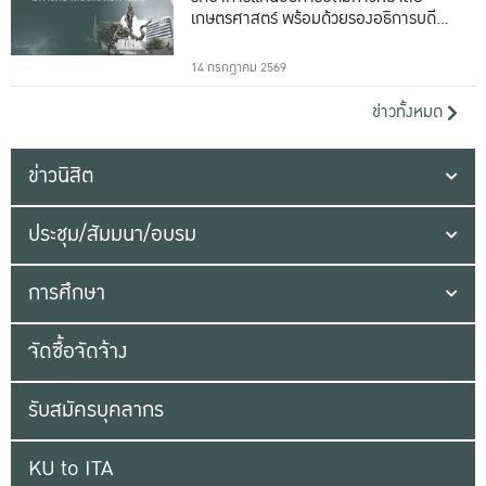
เกษตรศาสตร์ พร้อมด้วยรองอธิการบดีทั้ง
16 ท่าน
14 กรกฎาคม 2569
ข่าวทั้งหมด
ข่าวนิสิต
ประชุม/สัมมนา/อบรม
การศึกษา
จัดซื้อจัดจ้าง
รับสมัครบุคลากร
KU to ITA