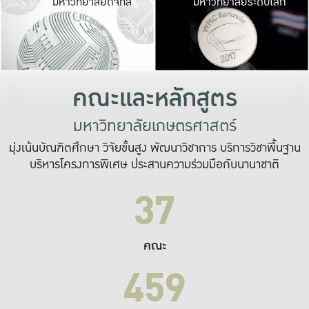
มหาวิทยาลัยดิจิทัล
มหาวิทยาลัยระดับโลก
เปลี่ยนแปลง และ
เพื่อทำงาน
ระบบสารสนเทศที่
คณะและหลักสูตร
มหาวิทยาลัยเกษตรศาสตร์
มุ่งเน้นบัณฑิตศึกษา วิจัยขั้นสูง พัฒนาวิชาการ บริการวิชาพื้นฐาน
บริหารโครงการพิเศษ ประสานความร่วมมือกับนานาชาติ
37
คณะ
459