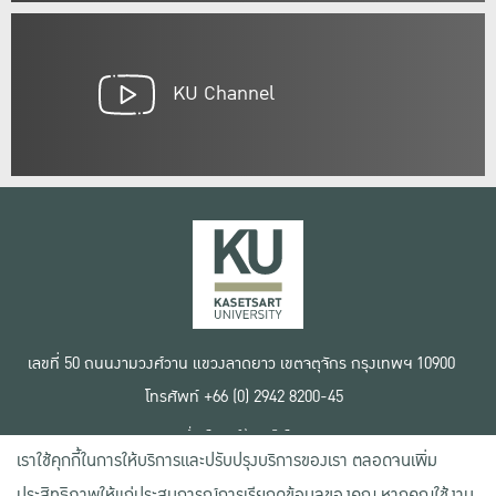
KU Channel
เลขที่ 50 ถนนงามวงศ์วาน แขวงลาดยาว เขตจตุจักร กรุงเทพฯ 10900
โทรศัพท์ +66 (0) 2942 8200-45
เงื่อนไขการใช้งานเว็บไซต์
เราใช้คุกกี้ในการให้บริการและปรับปรุงบริการของเรา ตลอดจนเพิ่ม
ข้อตกลงด้านสิทธิ์ใช้งาน
นโยบายความเป็นส่วนตัว
ประสิทธิภาพให้แก่ประสบการณ์การเรียกดูข้อมูลของคุณ หากคุณใช้งาน