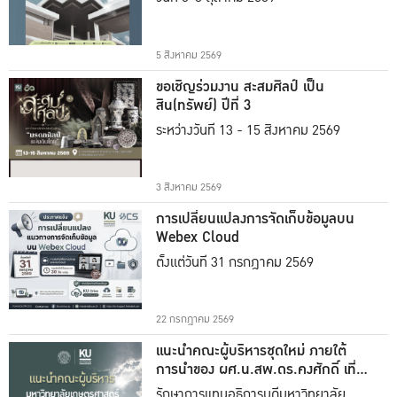
5 สิงหาคม 2569
ขอเชิญร่วมงาน สะสมศิลป์ เป็น
สิน(ทรัพย์) ปีที่ 3
ระหว่างวันที่ 13 - 15 สิงหาคม 2569
3 สิงหาคม 2569
การเปลี่ยนแปลงการจัดเก็บข้อมูลบน
Webex Cloud
ตั้งแต่วันที่ 31 กรกฎาคม 2569
22 กรกฎาคม 2569
แนะนำคณะผู้บริหารชุดใหม่ ภายใต้
การนำของ ผศ.น.สพ.ดร.คงศักดิ์ เที่ยง
ธรรม
รักษาการแทนอธิการบดีมหาวิทยาลัย