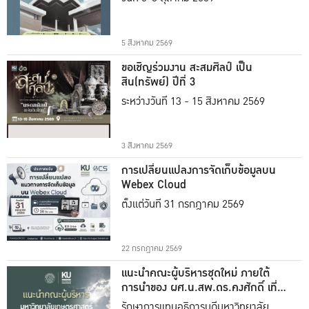
5 สิงหาคม 2569
ขอเชิญร่วมงาน สะสมศิลป์ เป็น
สิน(ทรัพย์) ปีที่ 3
ระหว่างวันที่ 13 - 15 สิงหาคม 2569
3 สิงหาคม 2569
การเปลี่ยนแปลงการจัดเก็บข้อมูลบน
Webex Cloud
ตั้งแต่วันที่ 31 กรกฎาคม 2569
22 กรกฎาคม 2569
แนะนำคณะผู้บริหารชุดใหม่ ภายใต้
การนำของ ผศ.น.สพ.ดร.คงศักดิ์ เที่ยง
ธรรม
รักษาการแทนอธิการบดีมหาวิทยาลัย