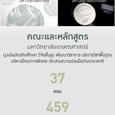
มหาวิทยาลัยดิจิทัล
มหาวิทยาลัยระดับโลก
เปลี่ยนแปลง และ
เพื่อทำงาน
ระบบสารสนเทศที่
คณะและหลักสูตร
มหาวิทยาลัยเกษตรศาสตร์
มุ่งเน้นบัณฑิตศึกษา วิจัยขั้นสูง พัฒนาวิชาการ บริการวิชาพื้นฐาน
บริหารโครงการพิเศษ ประสานความร่วมมือกับนานาชาติ
37
คณะ
459