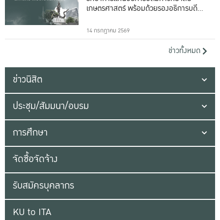
เกษตรศาสตร์ พร้อมด้วยรองอธิการบดีทั้ง
16 ท่าน
14 กรกฎาคม 2569
ข่าวทั้งหมด
ข่าวนิสิต
ประชุม/สัมมนา/อบรม
การศึกษา
จัดซื้อจัดจ้าง
รับสมัครบุคลากร
KU to ITA