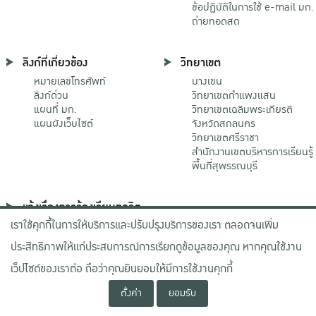
ข้อปฏิบัติในการใช้ e-mail มก.
ถ่ายทอดสด
ลิงก์ที่เกี่ยวข้อง
วิทยาเขต
หมายเลขโทรศัพท์
บางเขน
ลิงก์ด่วน
วิทยาเขตกําแพงแสน
แผนที่ มก.
วิทยาเขตเฉลิมพระเกียรติ
แผนผังเว็บไซต์
จังหวัดสกลนคร
วิทยาเขตศรีราชา
สำนักงานเขตบริหารการเรียนรู้
พื้นที่สุพรรณบุรี
แจ้งเรื่องการร้องเรียนทุจริต
เราใช้คุกกี้ในการให้บริการและปรับปรุงบริการของเรา ตลอดจนเพิ่ม
ช่องทางมหาวิทยาลัย
เกษตรศาสตร์
ประสิทธิภาพให้แก่ประสบการณ์การเรียกดูข้อมูลของคุณ หากคุณใช้งาน
ช่องทางสำนักงาน ป.ป.ช.
ช่องทางสำนักงาน ป.ป.ท.
เว็ปไซต์ของเราต่อ ถือว่าคุณยินยอมให้มีการใช้งานคุกกี้
ตั้งค่า
ยอมรับ