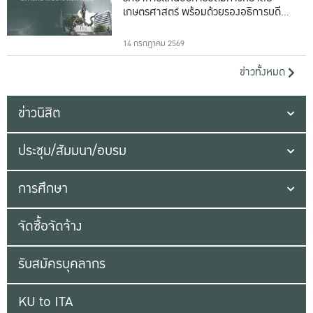
เกษตรศาสตร์ พร้อมด้วยรองอธิการบดีทั้ง
16 ท่าน
14 กรกฎาคม 2569
ข่าวทั้งหมด
ข่าวนิสิต
ประชุม/สัมมนา/อบรม
การศึกษา
จัดซื้อจัดจ้าง
รับสมัครบุคลากร
KU to ITA