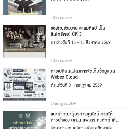
5 สิงหาคม 2569
ขอเชิญร่วมงาน สะสมศิลป์ เป็น
สิน(ทรัพย์) ปีที่ 3
ระหว่างวันที่ 13 - 15 สิงหาคม 2569
3 สิงหาคม 2569
การเปลี่ยนแปลงการจัดเก็บข้อมูลบน
Webex Cloud
ตั้งแต่วันที่ 31 กรกฎาคม 2569
22 กรกฎาคม 2569
แนะนำคณะผู้บริหารชุดใหม่ ภายใต้
การนำของ ผศ.น.สพ.ดร.คงศักดิ์ เที่ยง
ธรรม
รักษาการแทนอธิการบดีมหาวิทยาลัย