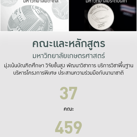
มหาวิทยาลัยดิจิทัล
มหาวิทยาลัยระดับโลก
เปลี่ยนแปลง และ
เพื่อทำงาน
ระบบสารสนเทศที่
คณะและหลักสูตร
มหาวิทยาลัยเกษตรศาสตร์
มุ่งเน้นบัณฑิตศึกษา วิจัยขั้นสูง พัฒนาวิชาการ บริการวิชาพื้นฐาน
บริหารโครงการพิเศษ ประสานความร่วมมือกับนานาชาติ
37
คณะ
459