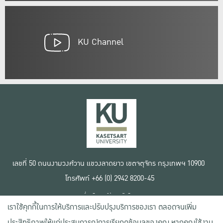
KU Channel
เลขที่ 50 ถนนงามวงศ์วาน แขวงลาดยาว เขตจตุจักร กรุงเทพฯ 10900
โทรศัพท์ +66 (0) 2942 8200-45
เงื่อนไขการใช้งานเว็บไซต์
เราใช้คุกกี้ในการให้บริการและปรับปรุงบริการของเรา ตลอดจนเพิ่ม
ข้อตกลงด้านสิทธิ์ใช้งาน
นโยบายความเป็นส่วนตัว
ประสิทธิภาพให้แก่ประสบการณ์การเรียกดูข้อมูลของคุณ หากคุณใช้งาน