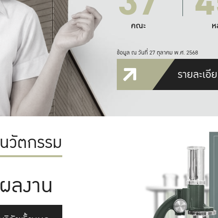
37
4
คณะ
ห
ข้อมูล ณ วันที่ 27 ตุลาคม พ.ศ. 2568
รายละเอีย
ะนวัตกรรม
ผลงาน