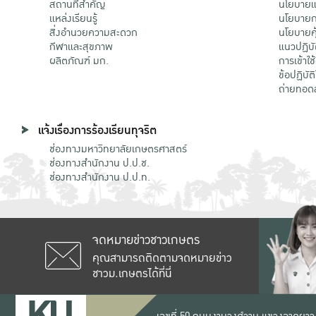
สถานที่สำคัญ
นโยบายแล
แหล่งเรียนรู้
นโยบายกา
สิ่งอำนวยความสะดวก
นโยบายคุ
กีฬาและสุขภาพ
แนวปฏิบั
ผลิตภัณฑ์ มก.
การเข้าใช
ข้อปฏิบั
ถ่ายทอด
แจ้งเรื่องการร้องเรียนทุจริต
ช่องทางมหาวิทยาลัยเกษตรศาสตร์
ช่องทางสำนักงาน ป.ป.ช.
ช่องทางสำนักงาน ป.ป.ท.
จดหมายข่าวชาวเกษตร
คุณสามารถติดตามจดหมายข่าว
ชาวม.เกษตรได้ที่นี่
เลขที่ 50 ถนนงามวงศ์วาน แขวงลาดยาว