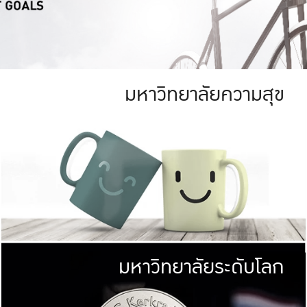
มหาวิทยาลัยความสุข
ย
สีเขียว
มหาวิทยาลัย
ก
สดใส หนาแน่น
ไม่ได้มีเป้าหมา
AN FOREST)
มหาวิทยาลัยชั้นนำทางด้านการว
ICULTURE)
แต่ KU มุ่งเน
าณ 1,400 ไร่
เพื่อสร้างคว
<< คลิก >>
ให้กับประชาชนใ
มหาวิทยาลัยระดับโลก
่อสังคม
มหาวิทยาลั
ามกินดีอยู่ดี
พร้อมที่จ