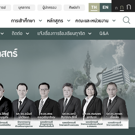
ก
ก
TH
EN
ก
ารย์
บุคลากร
ผู้ปกครอง
ศิษย์เก่า
การเข้าศึกษา
หลักสูตร
คณะและหน่วยงาน
ติดต่อ
แจ้งเรื่องการร้องเรียนทุจริต
Q&A