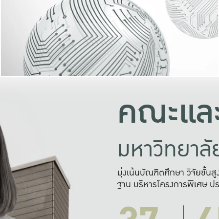
และความสุข
มองปัญหา
แก้ไขจากปั
และสร้างเครื
คณะและ
มหาวิทยาล
มุ่งเน้นบัณฑิตศึกษา วิจัยขั้น
ฐาน บริหารโครงการพิเศษ ปร