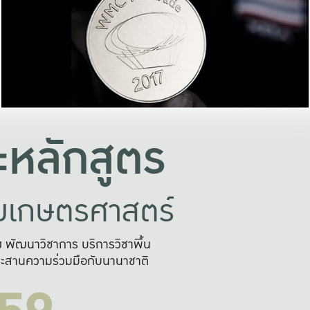
อย่างยั่งยืน
และผลักดันในการใช้ระบบส
ในภาพกว้าง
เพื่อการทำงานแบบ
ญหาจุดเล็กๆ
อข่ายขยายผล
สะดวก รวดเร
และนำไป
บริการด้าน AI อย
หลักสูตร
ัยเกษตรศาสตร์
สูง พัฒนาวิชาการ บริการวิชาพื้น
ะสานความร่วมมือกับนานาชาติ