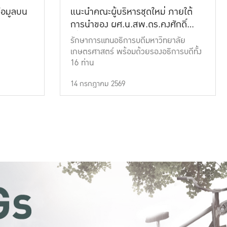
้อมูลบน
แนะนำคณะผู้บริหารชุดใหม่ ภายใต้
การนำของ ผศ.น.สพ.ดร.คงศักดิ์
เที่ยงธรรม
รักษาการแทนอธิการบดีมหาวิทยาลัย
เกษตรศาสตร์ พร้อมด้วยรองอธิการบดีทั้ง
16 ท่าน
14 กรกฎาคม 2569