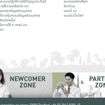
ะแนวปฏิบัติการใช้ปัญญาประดิษฐ์
หมายเลขโทรศัพท์
รใช้งานเครือข่าย มก.
ลิงก์ด่วน
้มครองข้อมูลส่วนบุคคล
แผนที่ มก.
ติการคุ้มครองข้อมูลส่วนบุคคล
แผนผังเว็บไซต์
้อินเตอร์เน็ต
ติในการใช้ e-mail มก.
สด
NEWCOMER
PART
ZONE
ZO
 เขตจตุจักร กรุงเทพฯ 10900
โทรศัพท์ +66 (0) 2942 8200-45