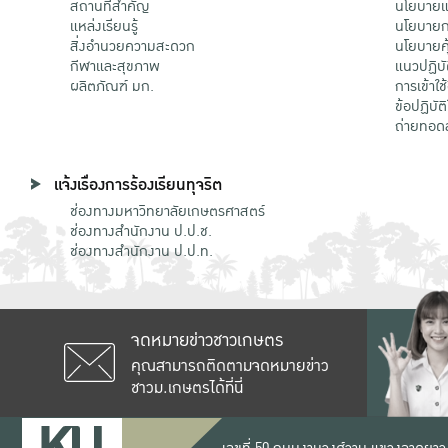
สถานที่สำคัญ
นโยบายแล
แหล่งเรียนรู้
นโยบายกา
สิ่งอำนวยความสะดวก
นโยบายคุ
กีฬาและสุขภาพ
แนวปฏิบั
ผลิตภัณฑ์ มก.
การเข้าใช
ข้อปฏิบั
ถ่ายทอด
แจ้งเรื่องการร้องเรียนทุจริต
ช่องทางมหาวิทยาลัยเกษตรศาสตร์
ช่องทางสำนักงาน ป.ป.ช.
ช่องทางสำนักงาน ป.ป.ท.
จดหมายข่าวชาวเกษตร
คุณสามารถติดตามจดหมายข่าว
ชาวม.เกษตรได้ที่นี่
เลขที่ 50 ถนนงามวงศ์วาน แขวงลาดยาว