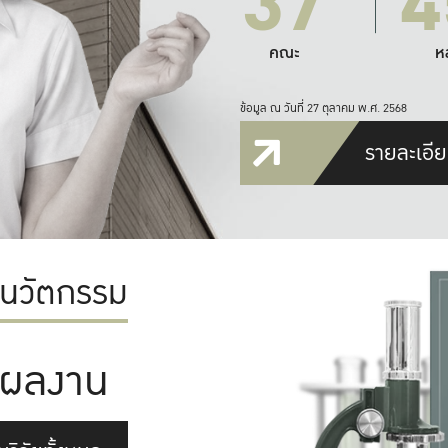
37
4
คณะ
ห
ข้อมูล ณ วันที่ 27 ตุลาคม พ.ศ. 2568
รายละเอีย
ะนวัตกรรม
ผลงาน