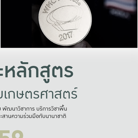
อย่างยั่งยืน
และผลักดันในการใช้ระบบส
ในภาพกว้าง
เพื่อการทำงานแบบ
ญหาจุดเล็กๆ
อข่ายขยายผล
สะดวก รวดเร
และนำไป
บริการด้าน AI อย
หลักสูตร
ัยเกษตรศาสตร์
สูง พัฒนาวิชาการ บริการวิชาพื้น
ะสานความร่วมมือกับนานาชาติ