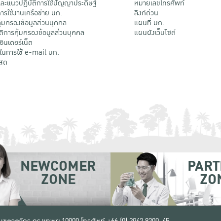
ะแนวปฏิบัติการใช้ปัญญาประดิษฐ์
หมายเลขโทรศัพท์
รใช้งานเครือข่าย มก.
ลิงก์ด่วน
้มครองข้อมูลส่วนบุคคล
แผนที่ มก.
ติการคุ้มครองข้อมูลส่วนบุคคล
แผนผังเว็บไซต์
้อินเตอร์เน็ต
ติในการใช้ e-mail มก.
สด
NEWCOMER
PART
ZONE
ZO
 เขตจตุจักร กรุงเทพฯ 10900
โทรศัพท์ +66 (0) 2942 8200-45