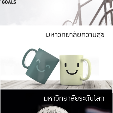
มหาวิทยาลัยความสุข
ย
สีเขียว
มหาวิทยาลัย
ก
สดใส หนาแน่น
ไม่ได้มีเป้าหมา
AN FOREST)
มหาวิทยาลัยชั้นนำทางด้านการว
ICULTURE)
แต่ KU มุ่งเน
าณ 1,400 ไร่
เพื่อสร้างคว
<< คลิก >>
ให้กับประชาชนใ
มหาวิทยาลัยระดับโลก
่อสังคม
มหาวิทยาลั
ามกินดีอยู่ดี
พร้อมที่จ