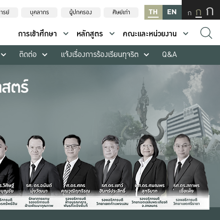
ก
ก
TH
EN
ก
ารย์
บุคลากร
ผู้ปกครอง
ศิษย์เก่า
การเข้าศึกษา
หลักสูตร
คณะและหน่วยงาน
ติดต่อ
แจ้งเรื่องการร้องเรียนทุจริต
Q&A