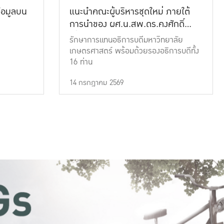
้อมูลบน
แนะนำคณะผู้บริหารชุดใหม่ ภายใต้
การนำของ ผศ.น.สพ.ดร.คงศักดิ์
เที่ยงธรรม
รักษาการแทนอธิการบดีมหาวิทยาลัย
เกษตรศาสตร์ พร้อมด้วยรองอธิการบดีทั้ง
16 ท่าน
14 กรกฎาคม 2569