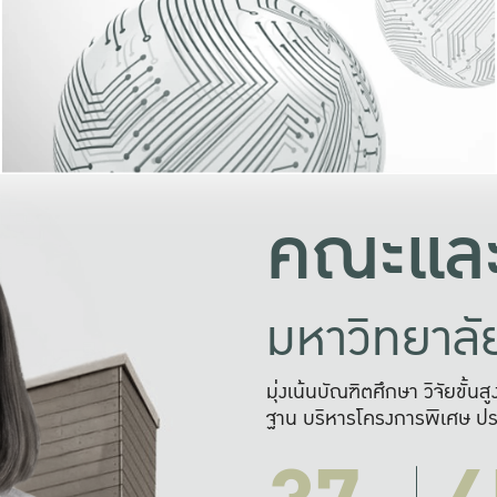
และความสุข
มองปัญหา
แก้ไขจากปั
และสร้างเครื
คณะและ
มหาวิทยาล
มุ่งเน้นบัณฑิตศึกษา วิจัยขั้น
ฐาน บริหารโครงการพิเศษ ปร