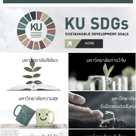
มหาวิ
มหาวิทยาลัยสีเขียว
มหาวิทยาลัยการวิจัย
มีพื้นที่เขียวสดใส 
เป็นป่าในเมือง เกษตร
มหาวิ
มหาวิทยาลัยความสุข
มหาวิทยาลัย
ค
รับผิดชอบต่อสังคม
เปิดประส
และพบเรื่องราวใหม่
มหาวิ