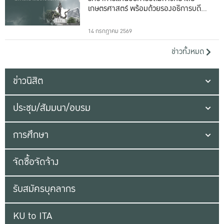
เกษตรศาสตร์ พร้อมด้วยรองอธิการบดีทั้ง
16 ท่าน
14 กรกฎาคม 2569
ข่าวทั้งหมด
ข่าวนิสิต
ประชุม/สัมมนา/อบรม
การศึกษา
จัดซื้อจัดจ้าง
รับสมัครบุคลากร
KU to ITA