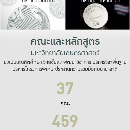
มหาวิทยาลัยดิจิทัล
มหาวิทยาลัยระดับโลก
เปลี่ยนแปลง และ
เพื่อทำงาน
ระบบสารสนเทศที่
คณะและหลักสูตร
มหาวิทยาลัยเกษตรศาสตร์
มุ่งเน้นบัณฑิตศึกษา วิจัยขั้นสูง พัฒนาวิชาการ บริการวิชาพื้นฐาน
บริหารโครงการพิเศษ ประสานความร่วมมือกับนานาชาติ
37
คณะ
459