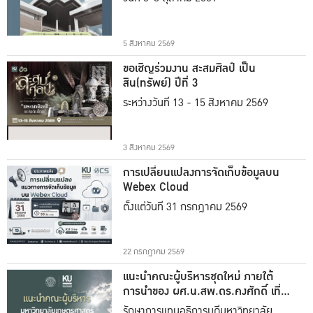
5 สิงหาคม 2569
ขอเชิญร่วมงาน สะสมศิลป์ เป็น
สิน(ทรัพย์) ปีที่ 3
ระหว่างวันที่ 13 - 15 สิงหาคม 2569
3 สิงหาคม 2569
การเปลี่ยนแปลงการจัดเก็บข้อมูลบน
Webex Cloud
ตั้งแต่วันที่ 31 กรกฎาคม 2569
22 กรกฎาคม 2569
แนะนำคณะผู้บริหารชุดใหม่ ภายใต้
การนำของ ผศ.น.สพ.ดร.คงศักดิ์ เที่ยง
ธรรม
รักษาการแทนอธิการบดีมหาวิทยาลัย