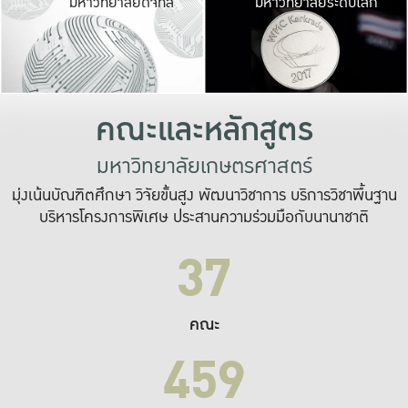
มหาวิทยาลัยดิจิทัล
มหาวิทยาลัยระดับโลก
เปลี่ยนแปลง และ
เพื่อทำงาน
ระบบสารสนเทศที่
คณะและหลักสูตร
มหาวิทยาลัยเกษตรศาสตร์
มุ่งเน้นบัณฑิตศึกษา วิจัยขั้นสูง พัฒนาวิชาการ บริการวิชาพื้นฐาน
บริหารโครงการพิเศษ ประสานความร่วมมือกับนานาชาติ
37
คณะ
459