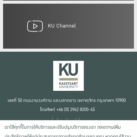
KU Channel
เลขที่ 50 ถนนงามวงศ์วาน แขวงลาดยาว เขตจตุจักร กรุงเทพฯ 10900
โทรศัพท์ +66 (0) 2942 8200-45
เงื่อนไขการใช้งานเว็บไซต์
เราใช้คุกกี้ในการให้บริการและปรับปรุงบริการของเรา ตลอดจนเพิ่ม
ข้อตกลงด้านสิทธิ์ใช้งาน
นโยบายความเป็นส่วนตัว
ประสิทธิภาพให้แก่ประสบการณ์การเรียกดูข้อมูลของคุณ หากคุณใช้งาน