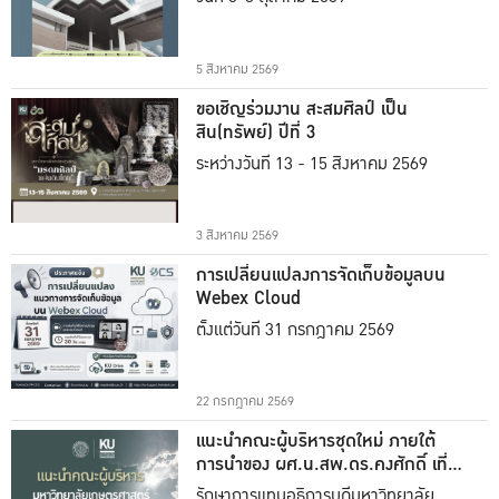
5 สิงหาคม 2569
ขอเชิญร่วมงาน สะสมศิลป์ เป็น
สิน(ทรัพย์) ปีที่ 3
ระหว่างวันที่ 13 - 15 สิงหาคม 2569
3 สิงหาคม 2569
การเปลี่ยนแปลงการจัดเก็บข้อมูลบน
Webex Cloud
ตั้งแต่วันที่ 31 กรกฎาคม 2569
22 กรกฎาคม 2569
แนะนำคณะผู้บริหารชุดใหม่ ภายใต้
การนำของ ผศ.น.สพ.ดร.คงศักดิ์ เที่ยง
ธรรม
รักษาการแทนอธิการบดีมหาวิทยาลัย