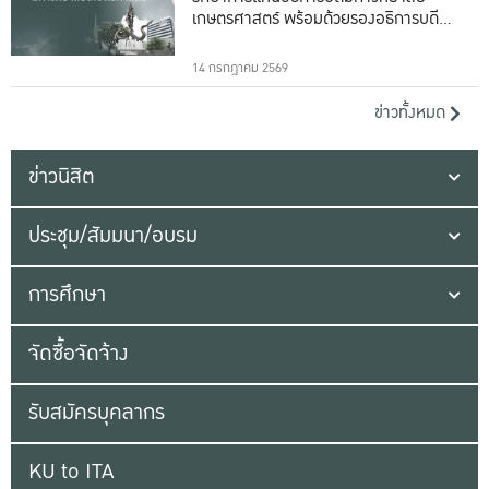
เกษตรศาสตร์ พร้อมด้วยรองอธิการบดีทั้ง
16 ท่าน
14 กรกฎาคม 2569
ข่าวทั้งหมด
ข่าวนิสิต
ประชุม/สัมมนา/อบรม
การศึกษา
จัดซื้อจัดจ้าง
รับสมัครบุคลากร
KU to ITA