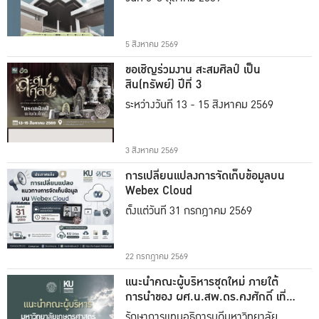
5 สิงหาคม 2569
ขอเชิญร่วมงาน สะสมศิลป์ เป็น
สิน(ทรัพย์) ปีที่ 3
ระหว่างวันที่ 13 - 15 สิงหาคม 2569
3 สิงหาคม 2569
การเปลี่ยนแปลงการจัดเก็บข้อมูลบน
Webex Cloud
ตั้งแต่วันที่ 31 กรกฎาคม 2569
22 กรกฎาคม 2569
แนะนำคณะผู้บริหารชุดใหม่ ภายใต้
การนำของ ผศ.น.สพ.ดร.คงศักดิ์ เที่ยง
ธรรม
รักษาการแทนอธิการบดีมหาวิทยาลัย