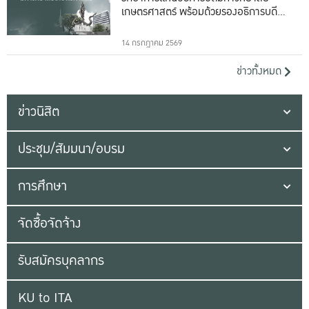
เกษตรศาสตร์ พร้อมด้วยรองอธิการบดีทั้ง
16 ท่าน
14 กรกฎาคม 2569
ข่าวทั้งหมด
ข่าวนิสิต
ประชุม/สัมมนา/อบรม
การศึกษา
จัดซื้อจัดจ้าง
รับสมัครบุคลากร
KU to ITA