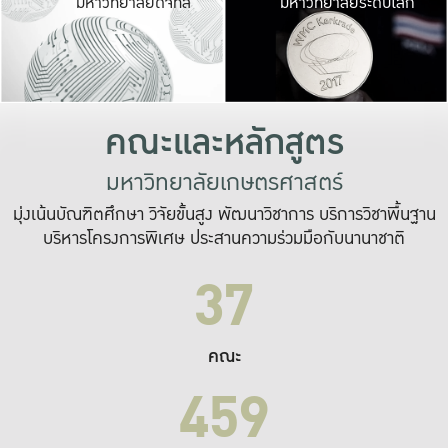
มหาวิทยาลัยดิจิทัล
มหาวิทยาลัยระดับโลก
เปลี่ยนแปลง และ
เพื่อทำงาน
ระบบสารสนเทศที่
คณะและหลักสูตร
มหาวิทยาลัยเกษตรศาสตร์
มุ่งเน้นบัณฑิตศึกษา วิจัยขั้นสูง พัฒนาวิชาการ บริการวิชาพื้นฐาน
บริหารโครงการพิเศษ ประสานความร่วมมือกับนานาชาติ
37
คณะ
459