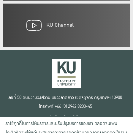
KU Channel
เลขที่ 50 ถนนงามวงศ์วาน แขวงลาดยาว เขตจตุจักร กรุงเทพฯ 10900
โทรศัพท์ +66 (0) 2942 8200-45
เงื่อนไขการใช้งานเว็บไซต์
เราใช้คุกกี้ในการให้บริการและปรับปรุงบริการของเรา ตลอดจนเพิ่ม
ข้อตกลงด้านสิทธิ์ใช้งาน
นโยบายความเป็นส่วนตัว
ประสิทธิภาพให้แก่ประสบการณ์การเรียกดูข้อมูลของคุณ หากคุณใช้งาน