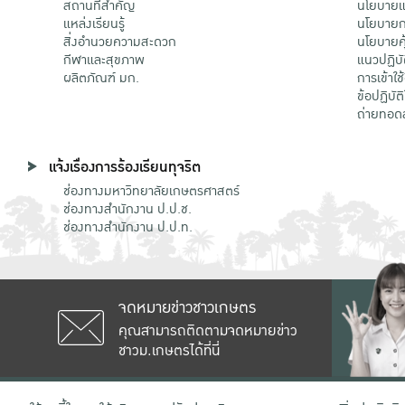
สถานที่สำคัญ
นโยบายแล
แหล่งเรียนรู้
นโยบายกา
สิ่งอำนวยความสะดวก
นโยบายคุ
กีฬาและสุขภาพ
แนวปฏิบั
ผลิตภัณฑ์ มก.
การเข้าใช
ข้อปฏิบั
ถ่ายทอด
แจ้งเรื่องการร้องเรียนทุจริต
ช่องทางมหาวิทยาลัยเกษตรศาสตร์
ช่องทางสำนักงาน ป.ป.ช.
ช่องทางสำนักงาน ป.ป.ท.
จดหมายข่าวชาวเกษตร
คุณสามารถติดตามจดหมายข่าว
ชาวม.เกษตรได้ที่นี่
เลขที่ 50 ถนนงามวงศ์วาน แขวงลาดยาว