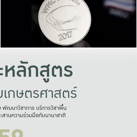
อย่างยั่งยืน
และผลักดันในการใช้ระบบส
ในภาพกว้าง
เพื่อการทำงานแบบ
ญหาจุดเล็กๆ
อข่ายขยายผล
สะดวก รวดเร
และนำไป
บริการด้าน AI อย
หลักสูตร
ัยเกษตรศาสตร์
สูง พัฒนาวิชาการ บริการวิชาพื้น
ะสานความร่วมมือกับนานาชาติ