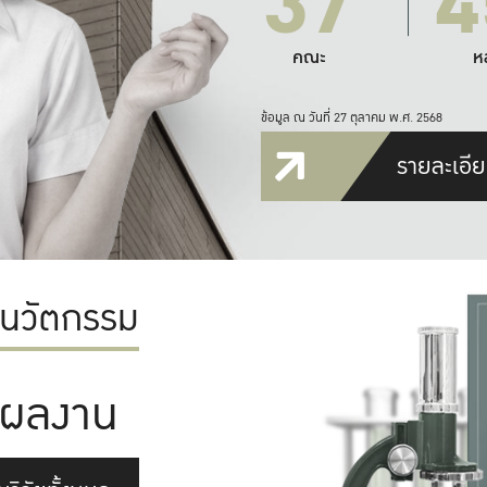
37
4
คณะ
ห
ข้อมูล ณ วันที่ 27 ตุลาคม พ.ศ. 2568
รายละเอีย
ะนวัตกรรม
ผลงาน