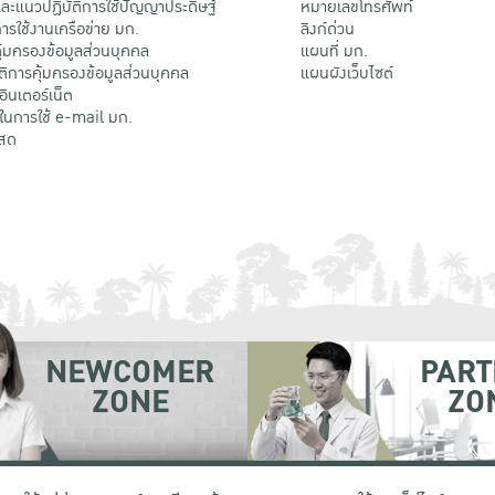
ะแนวปฏิบัติการใช้ปัญญาประดิษฐ์
หมายเลขโทรศัพท์
รใช้งานเครือข่าย มก.
ลิงก์ด่วน
้มครองข้อมูลส่วนบุคคล
แผนที่ มก.
ติการคุ้มครองข้อมูลส่วนบุคคล
แผนผังเว็บไซต์
้อินเตอร์เน็ต
ติในการใช้ e-mail มก.
สด
NEWCOMER
PART
ZONE
ZO
 เขตจตุจักร กรุงเทพฯ 10900
โทรศัพท์ +66 (0) 2942 8200-45