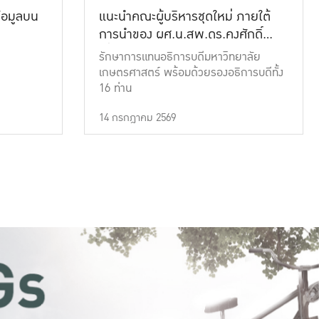
้อมูลบน
แนะนำคณะผู้บริหารชุดใหม่ ภายใต้
การนำของ ผศ.น.สพ.ดร.คงศักดิ์
เที่ยงธรรม
รักษาการแทนอธิการบดีมหาวิทยาลัย
เกษตรศาสตร์ พร้อมด้วยรองอธิการบดีทั้ง
16 ท่าน
14 กรกฎาคม 2569