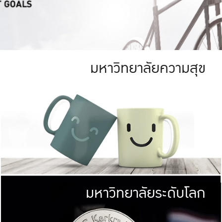
มหาวิทยาลัยความสุข
ย
สีเขียว
มหาวิทยาลัย
ก
สดใส หนาแน่น
ไม่ได้มีเป้าหมา
AN FOREST)
มหาวิทยาลัยชั้นนำทางด้านการว
ICULTURE)
แต่ KU มุ่งเน
าณ 1,400 ไร่
เพื่อสร้างคว
<< คลิก >>
ให้กับประชาชนใ
มหาวิทยาลัยระดับโลก
่อสังคม
มหาวิทยาลั
ามกินดีอยู่ดี
พร้อมที่จ