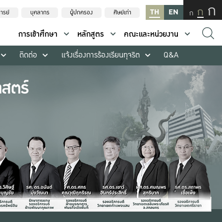
ก
ก
TH
EN
ก
ารย์
บุคลากร
ผู้ปกครอง
ศิษย์เก่า
การเข้าศึกษา
หลักสูตร
คณะและหน่วยงาน
ติดต่อ
แจ้งเรื่องการร้องเรียนทุจริต
Q&A