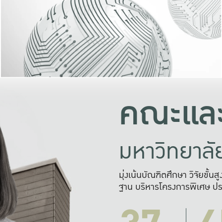
และความสุข
มองปัญหา
แก้ไขจากปั
และสร้างเครื
คณะและ
มหาวิทยาล
มุ่งเน้นบัณฑิตศึกษา วิจัยขั้น
ฐาน บริหารโครงการพิเศษ ปร