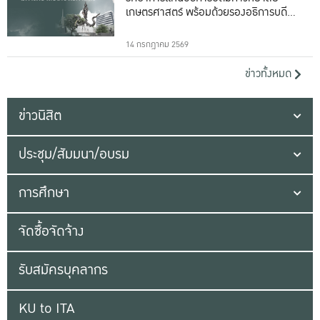
เกษตรศาสตร์ พร้อมด้วยรองอธิการบดีทั้ง
16 ท่าน
14 กรกฎาคม 2569
ข่าวทั้งหมด
ข่าวนิสิต
ประชุม/สัมมนา/อบรม
การศึกษา
จัดซื้อจัดจ้าง
รับสมัครบุคลากร
KU to ITA