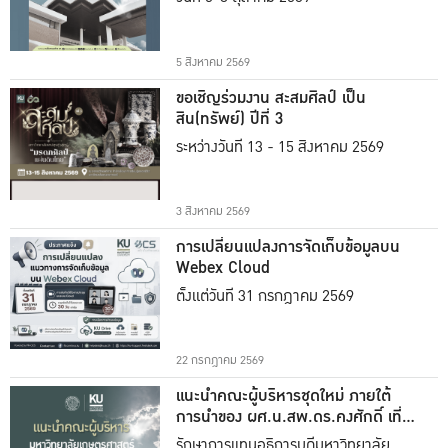
5 สิงหาคม 2569
ขอเชิญร่วมงาน สะสมศิลป์ เป็น
สิน(ทรัพย์) ปีที่ 3
ระหว่างวันที่ 13 - 15 สิงหาคม 2569
3 สิงหาคม 2569
การเปลี่ยนแปลงการจัดเก็บข้อมูลบน
Webex Cloud
ตั้งแต่วันที่ 31 กรกฎาคม 2569
22 กรกฎาคม 2569
แนะนำคณะผู้บริหารชุดใหม่ ภายใต้
การนำของ ผศ.น.สพ.ดร.คงศักดิ์ เที่ยง
ธรรม
รักษาการแทนอธิการบดีมหาวิทยาลัย