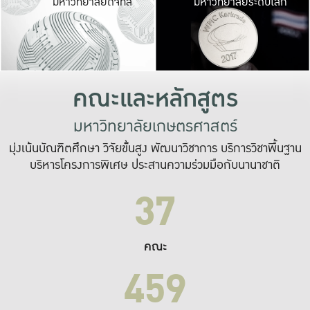
มหาวิทยาลัยดิจิทัล
มหาวิทยาลัยระดับโลก
เปลี่ยนแปลง และ
เพื่อทำงาน
ระบบสารสนเทศที่
คณะและหลักสูตร
มหาวิทยาลัยเกษตรศาสตร์
มุ่งเน้นบัณฑิตศึกษา วิจัยขั้นสูง พัฒนาวิชาการ บริการวิชาพื้นฐาน
บริหารโครงการพิเศษ ประสานความร่วมมือกับนานาชาติ
37
คณะ
459