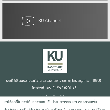
KU Channel
เลขที่ 50 ถนนงามวงศ์วาน แขวงลาดยาว เขตจตุจักร กรุงเทพฯ 10900
โทรศัพท์ +66 (0) 2942 8200-45
เงื่อนไขการใช้งานเว็บไซต์
เราใช้คุกกี้ในการให้บริการและปรับปรุงบริการของเรา ตลอดจนเพิ่ม
ข้อตกลงด้านสิทธิ์ใช้งาน
นโยบายความเป็นส่วนตัว
ประสิทธิภาพให้แก่ประสบการณ์การเรียกดูข้อมูลของคุณ หากคุณใช้งาน