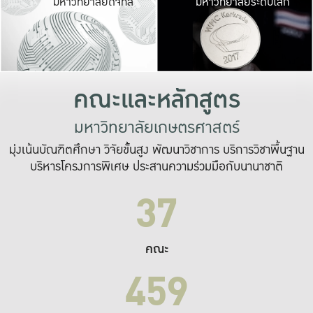
มหาวิทยาลัยดิจิทัล
มหาวิทยาลัยระดับโลก
เปลี่ยนแปลง และ
เพื่อทำงาน
ระบบสารสนเทศที่
คณะและหลักสูตร
มหาวิทยาลัยเกษตรศาสตร์
มุ่งเน้นบัณฑิตศึกษา วิจัยขั้นสูง พัฒนาวิชาการ บริการวิชาพื้นฐาน
บริหารโครงการพิเศษ ประสานความร่วมมือกับนานาชาติ
37
คณะ
459