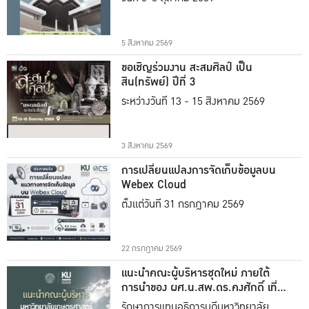
5 สิงหาคม 2569
ขอเชิญร่วมงาน สะสมศิลป์ เป็น
สิน(ทรัพย์) ปีที่ 3
ระหว่างวันที่ 13 - 15 สิงหาคม 2569
3 สิงหาคม 2569
การเปลี่ยนแปลงการจัดเก็บข้อมูลบน
Webex Cloud
ตั้งแต่วันที่ 31 กรกฎาคม 2569
22 กรกฎาคม 2569
แนะนำคณะผู้บริหารชุดใหม่ ภายใต้
การนำของ ผศ.น.สพ.ดร.คงศักดิ์ เที่ยง
ธรรม
รักษาการแทนอธิการบดีมหาวิทยาลัย