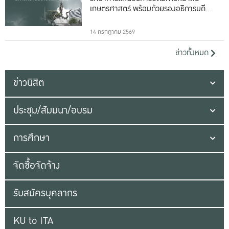
เกษตรศาสตร์ พร้อมด้วยรองอธิการบดีทั้ง
16 ท่าน
14 กรกฎาคม 2569
ข่าวทั้งหมด
ข่าวนิสิต
ประชุม/สัมมนา/อบรม
การศึกษา
จัดซื้อจัดจ้าง
รับสมัครบุคลากร
KU to ITA