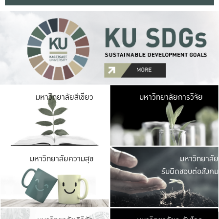
มหาวิ
มหาวิทยาลัยสีเขียว
มหาวิทยาลัยการวิจัย
มีพื้นที่เขียวสดใส 
เป็นป่าในเมือง เกษตร
มหาวิ
มหาวิทยาลัยความสุข
มหาวิทยาลัย
ค
รับผิดชอบต่อสังคม
เปิดประส
และพบเรื่องราวใหม่
มหาวิ