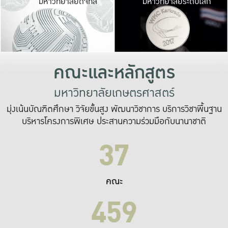
มหาวิทยาลัยดิจิทัล
มหาวิทยาลัยระดับโลก
เปลี่ยนแปลง และ
เพื่อทำงาน
ระบบสารสนเทศที่
คณะและหลักสูตร
มหาวิทยาลัยเกษตรศาสตร์
มุ่งเน้นบัณฑิตศึกษา วิจัยขั้นสูง พัฒนาวิชาการ บริการวิชาพื้นฐาน
บริหารโครงการพิเศษ ประสานความร่วมมือกับนานาชาติ
37
คณะ
459