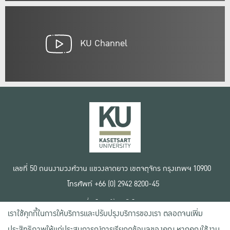
KU Channel
เลขที่ 50 ถนนงามวงศ์วาน แขวงลาดยาว เขตจตุจักร กรุงเทพฯ 10900
โทรศัพท์ +66 (0) 2942 8200-45
เงื่อนไขการใช้งานเว็บไซต์
เราใช้คุกกี้ในการให้บริการและปรับปรุงบริการของเรา ตลอดจนเพิ่ม
ข้อตกลงด้านสิทธิ์ใช้งาน
นโยบายความเป็นส่วนตัว
ประสิทธิภาพให้แก่ประสบการณ์การเรียกดูข้อมูลของคุณ หากคุณใช้งาน