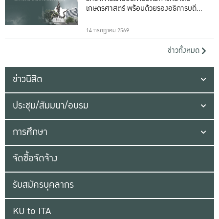
เกษตรศาสตร์ พร้อมด้วยรองอธิการบดีทั้ง
16 ท่าน
14 กรกฎาคม 2569
ข่าวทั้งหมด
ข่าวนิสิต
ประชุม/สัมมนา/อบรม
การศึกษา
จัดซื้อจัดจ้าง
รับสมัครบุคลากร
KU to ITA