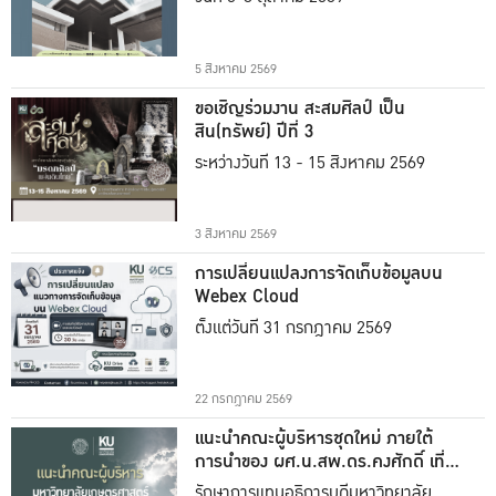
5 สิงหาคม 2569
ขอเชิญร่วมงาน สะสมศิลป์ เป็น
สิน(ทรัพย์) ปีที่ 3
ระหว่างวันที่ 13 - 15 สิงหาคม 2569
3 สิงหาคม 2569
การเปลี่ยนแปลงการจัดเก็บข้อมูลบน
Webex Cloud
ตั้งแต่วันที่ 31 กรกฎาคม 2569
22 กรกฎาคม 2569
แนะนำคณะผู้บริหารชุดใหม่ ภายใต้
การนำของ ผศ.น.สพ.ดร.คงศักดิ์ เที่ยง
ธรรม
รักษาการแทนอธิการบดีมหาวิทยาลัย