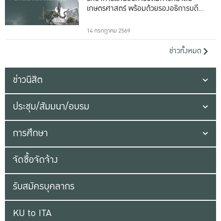
เกษตรศาสตร์ พร้อมด้วยรองอธิการบดีทั้ง
16 ท่าน
14 กรกฎาคม 2569
ข่าวทั้งหมด
ข่าวนิสิต
ประชุม/สัมมนา/อบรม
การศึกษา
จัดซื้อจัดจ้าง
รับสมัครบุคลากร
KU to ITA