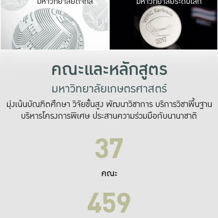
มหาวิทยาลัยดิจิทัล
มหาวิทยาลัยระดับโลก
เปลี่ยนแปลง และ
เพื่อทำงาน
ระบบสารสนเทศที่
คณะและหลักสูตร
มหาวิทยาลัยเกษตรศาสตร์
มุ่งเน้นบัณฑิตศึกษา วิจัยขั้นสูง พัฒนาวิชาการ บริการวิชาพื้นฐาน
บริหารโครงการพิเศษ ประสานความร่วมมือกับนานาชาติ
37
คณะ
459