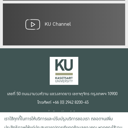
KU Channel
เลขที่ 50 ถนนงามวงศ์วาน แขวงลาดยาว เขตจตุจักร กรุงเทพฯ 10900
โทรศัพท์ +66 (0) 2942 8200-45
เงื่อนไขการใช้งานเว็บไซต์
เราใช้คุกกี้ในการให้บริการและปรับปรุงบริการของเรา ตลอดจนเพิ่ม
ข้อตกลงด้านสิทธิ์ใช้งาน
นโยบายความเป็นส่วนตัว
ประสิทธิภาพให้แก่ประสบการณ์การเรียกดูข้อมูลของคุณ หากคุณใช้งาน