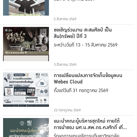
5 สิงหาคม 2569
ขอเชิญร่วมงาน สะสมศิลป์ เป็น
สิน(ทรัพย์) ปีที่ 3
ระหว่างวันที่ 13 - 15 สิงหาคม 2569
3 สิงหาคม 2569
การเปลี่ยนแปลงการจัดเก็บข้อมูลบน
Webex Cloud
ตั้งแต่วันที่ 31 กรกฎาคม 2569
22 กรกฎาคม 2569
แนะนำคณะผู้บริหารชุดใหม่ ภายใต้
การนำของ ผศ.น.สพ.ดร.คงศักดิ์ เที่ยง
ธรรม
รักษาการแทนอธิการบดีมหาวิทยาลัย