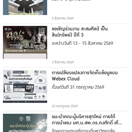
5 สิงหาคม 2569
ขอเชิญร่วมงาน สะสมศิลป์ เป็น
สิน(ทรัพย์) ปีที่ 3
ระหว่างวันที่ 13 - 15 สิงหาคม 2569
3 สิงหาคม 2569
การเปลี่ยนแปลงการจัดเก็บข้อมูลบน
Webex Cloud
ตั้งแต่วันที่ 31 กรกฎาคม 2569
22 กรกฎาคม 2569
แนะนำคณะผู้บริหารชุดใหม่ ภายใต้
การนำของ ผศ.น.สพ.ดร.คงศักดิ์ เที่ยง
ธรรม
รักษาการแทนอธิการบดีมหาวิทยาลัย