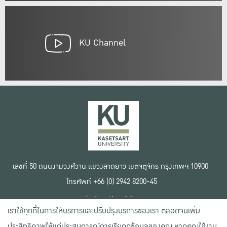
KU Channel
เลขที่ 50 ถนนงามวงศ์วาน แขวงลาดยาว เขตจตุจักร กรุงเทพฯ 10900
โทรศัพท์ +66 (0) 2942 8200-45
เงื่อนไขการใช้งานเว็บไซต์
เราใช้คุกกี้ในการให้บริการและปรับปรุงบริการของเรา ตลอดจนเพิ่ม
ข้อตกลงด้านสิทธิ์ใช้งาน
นโยบายความเป็นส่วนตัว
ประสิทธิภาพให้แก่ประสบการณ์การเรียกดูข้อมูลของคุณ หากคุณใช้งาน