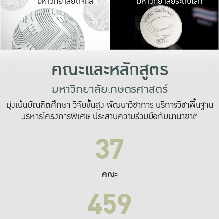
มหาวิทยาลัยดิจิทัล
มหาวิทยาลัยระดับโลก
เปลี่ยนแปลง และ
เพื่อทำงาน
ระบบสารสนเทศที่
คณะและหลักสูตร
มหาวิทยาลัยเกษตรศาสตร์
มุ่งเน้นบัณฑิตศึกษา วิจัยขั้นสูง พัฒนาวิชาการ บริการวิชาพื้นฐาน
บริหารโครงการพิเศษ ประสานความร่วมมือกับนานาชาติ
37
คณะ
459