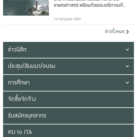
เกษตรศาสตร์ พร้อมด้วยรองอธิการบดีทั้ง
16 ท่าน
14 กรกฎาคม 2569
ข่าวทั้งหมด
ข่าวนิสิต
ประชุม/สัมมนา/อบรม
การศึกษา
จัดซื้อจัดจ้าง
รับสมัครบุคลากร
KU to ITA