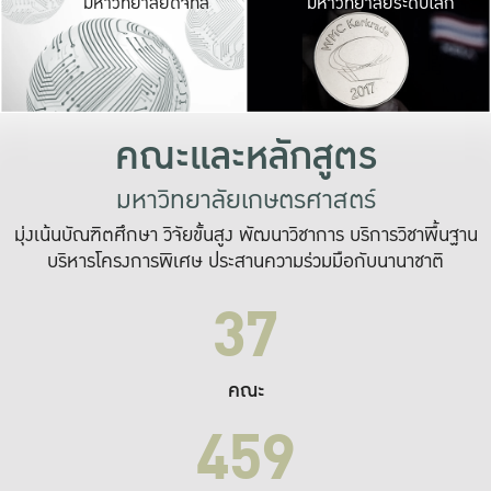
มหาวิทยาลัยดิจิทัล
มหาวิทยาลัยระดับโลก
เปลี่ยนแปลง และ
เพื่อทำงาน
ระบบสารสนเทศที่
คณะและหลักสูตร
มหาวิทยาลัยเกษตรศาสตร์
มุ่งเน้นบัณฑิตศึกษา วิจัยขั้นสูง พัฒนาวิชาการ บริการวิชาพื้นฐาน
บริหารโครงการพิเศษ ประสานความร่วมมือกับนานาชาติ
37
คณะ
459