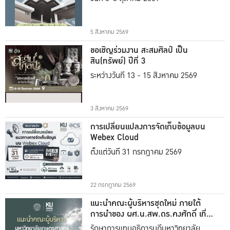
5 สิงหาคม 2569
ขอเชิญร่วมงาน สะสมศิลป์ เป็น
สิน(ทรัพย์) ปีที่ 3
ระหว่างวันที่ 13 - 15 สิงหาคม 2569
3 สิงหาคม 2569
การเปลี่ยนแปลงการจัดเก็บข้อมูลบน
Webex Cloud
ตั้งแต่วันที่ 31 กรกฎาคม 2569
22 กรกฎาคม 2569
แนะนำคณะผู้บริหารชุดใหม่ ภายใต้
การนำของ ผศ.น.สพ.ดร.คงศักดิ์ เที่ยง
ธรรม
รักษาการแทนอธิการบดีมหาวิทยาลัย