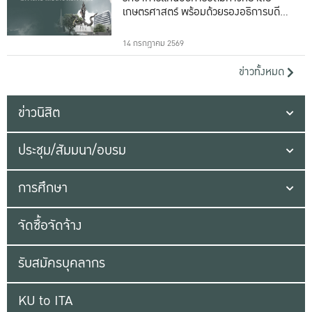
เกษตรศาสตร์ พร้อมด้วยรองอธิการบดีทั้ง
16 ท่าน
14 กรกฎาคม 2569
ข่าวทั้งหมด
ข่าวนิสิต
ประชุม/สัมมนา/อบรม
การศึกษา
จัดซื้อจัดจ้าง
รับสมัครบุคลากร
KU to ITA