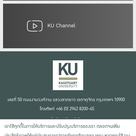
KU Channel
เลขที่ 50 ถนนงามวงศ์วาน แขวงลาดยาว เขตจตุจักร กรุงเทพฯ 10900
โทรศัพท์ +66 (0) 2942 8200-45
เงื่อนไขการใช้งานเว็บไซต์
เราใช้คุกกี้ในการให้บริการและปรับปรุงบริการของเรา ตลอดจนเพิ่ม
ข้อตกลงด้านสิทธิ์ใช้งาน
นโยบายความเป็นส่วนตัว
ประสิทธิภาพให้แก่ประสบการณ์การเรียกดูข้อมูลของคุณ หากคุณใช้งาน