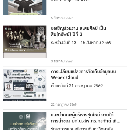
5 สิงหาคม 2569
ขอเชิญร่วมงาน สะสมศิลป์ เป็น
สิน(ทรัพย์) ปีที่ 3
ระหว่างวันที่ 13 - 15 สิงหาคม 2569
3 สิงหาคม 2569
การเปลี่ยนแปลงการจัดเก็บข้อมูลบน
Webex Cloud
ตั้งแต่วันที่ 31 กรกฎาคม 2569
22 กรกฎาคม 2569
แนะนำคณะผู้บริหารชุดใหม่ ภายใต้
การนำของ ผศ.น.สพ.ดร.คงศักดิ์ เที่ยง
ธรรม
รักษาการแทนอธิการบดีมหาวิทยาลัย