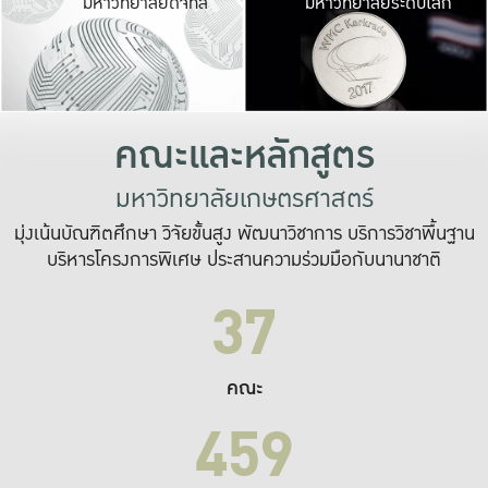
มหาวิทยาลัยดิจิทัล
มหาวิทยาลัยระดับโลก
เปลี่ยนแปลง และ
เพื่อทำงาน
ระบบสารสนเทศที่
คณะและหลักสูตร
มหาวิทยาลัยเกษตรศาสตร์
มุ่งเน้นบัณฑิตศึกษา วิจัยขั้นสูง พัฒนาวิชาการ บริการวิชาพื้นฐาน
บริหารโครงการพิเศษ ประสานความร่วมมือกับนานาชาติ
37
คณะ
459