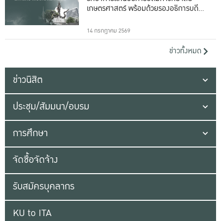
เกษตรศาสตร์ พร้อมด้วยรองอธิการบดีทั้ง
16 ท่าน
14 กรกฎาคม 2569
ข่าวทั้งหมด
ข่าวนิสิต
ประชุม/สัมมนา/อบรม
การศึกษา
จัดซื้อจัดจ้าง
รับสมัครบุคลากร
KU to ITA