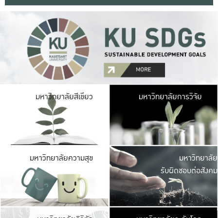
มหาวิ
มหาวิทยาลัยสีเขียว
มหาวิทยาลัยการวิจัย
มีพื้นที่เขียวสดใส 
เป็นป่าในเมือง เกษตร
มหาวิ
มหาวิทยาลัยความสุข
มหาวิทยาลัย
ค
รับผิดชอบต่อสังคม
เปิดประส
และพบเรื่องราวใหม่
มหาวิ