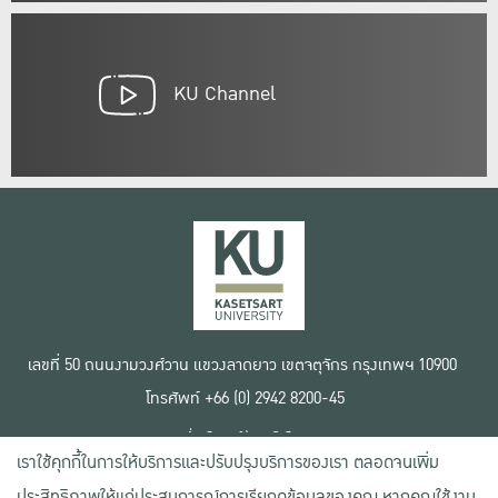
KU Channel
เลขที่ 50 ถนนงามวงศ์วาน แขวงลาดยาว เขตจตุจักร กรุงเทพฯ 10900
โทรศัพท์ +66 (0) 2942 8200-45
เงื่อนไขการใช้งานเว็บไซต์
เราใช้คุกกี้ในการให้บริการและปรับปรุงบริการของเรา ตลอดจนเพิ่ม
ข้อตกลงด้านสิทธิ์ใช้งาน
นโยบายความเป็นส่วนตัว
ประสิทธิภาพให้แก่ประสบการณ์การเรียกดูข้อมูลของคุณ หากคุณใช้งาน