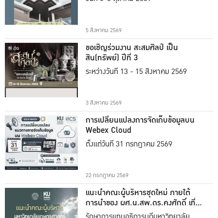
5 สิงหาคม 2569
ขอเชิญร่วมงาน สะสมศิลป์ เป็น
สิน(ทรัพย์) ปีที่ 3
ระหว่างวันที่ 13 - 15 สิงหาคม 2569
3 สิงหาคม 2569
การเปลี่ยนแปลงการจัดเก็บข้อมูลบน
Webex Cloud
ตั้งแต่วันที่ 31 กรกฎาคม 2569
22 กรกฎาคม 2569
แนะนำคณะผู้บริหารชุดใหม่ ภายใต้
การนำของ ผศ.น.สพ.ดร.คงศักดิ์ เที่ยง
ธรรม
รักษาการแทนอธิการบดีมหาวิทยาลัย