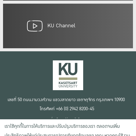
KU Channel
เลขที่ 50 ถนนงามวงศ์วาน แขวงลาดยาว เขตจตุจักร กรุงเทพฯ 10900
โทรศัพท์ +66 (0) 2942 8200-45
เงื่อนไขการใช้งานเว็บไซต์
เราใช้คุกกี้ในการให้บริการและปรับปรุงบริการของเรา ตลอดจนเพิ่ม
ข้อตกลงด้านสิทธิ์ใช้งาน
นโยบายความเป็นส่วนตัว
ประสิทธิภาพให้แก่ประสบการณ์การเรียกดูข้อมูลของคุณ หากคุณใช้งาน