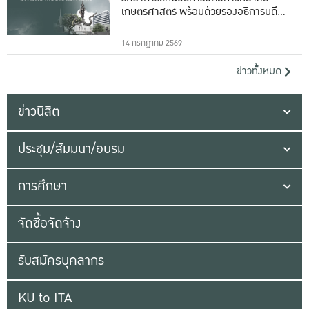
เกษตรศาสตร์ พร้อมด้วยรองอธิการบดีทั้ง
16 ท่าน
14 กรกฎาคม 2569
ข่าวทั้งหมด
ข่าวนิสิต
ประชุม/สัมมนา/อบรม
การศึกษา
จัดซื้อจัดจ้าง
รับสมัครบุคลากร
KU to ITA