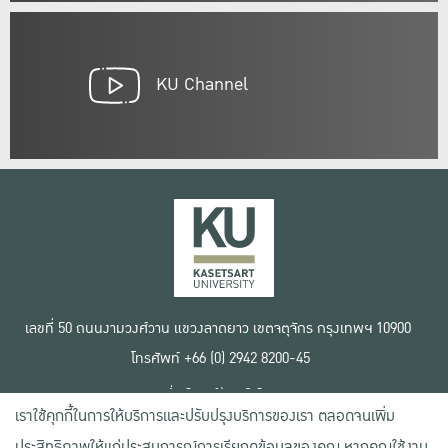
KU Channel
เลขที่ 50 ถนนงามวงศ์วาน แขวงลาดยาว เขตจตุจักร กรุงเทพฯ 10900
โทรศัพท์ +66 (0) 2942 8200-45
เงื่อนไขการใช้งานเว็บไซต์
เราใช้คุกกี้ในการให้บริการและปรับปรุงบริการของเรา ตลอดจนเพิ่ม
ข้อตกลงด้านสิทธิ์ใช้งาน
นโยบายความเป็นส่วนตัว
ประสิทธิภาพให้แก่ประสบการณ์การเรียกดูข้อมูลของคุณ หากคุณใช้งาน