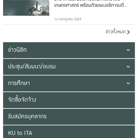
เกษตรศาสตร์ พร้อมด้วยรองอธิการบดีทั้ง
16 ท่าน
14 กรกฎาคม 2569
ข่าวทั้งหมด
ข่าวนิสิต
ประชุม/สัมมนา/อบรม
การศึกษา
จัดซื้อจัดจ้าง
รับสมัครบุคลากร
KU to ITA