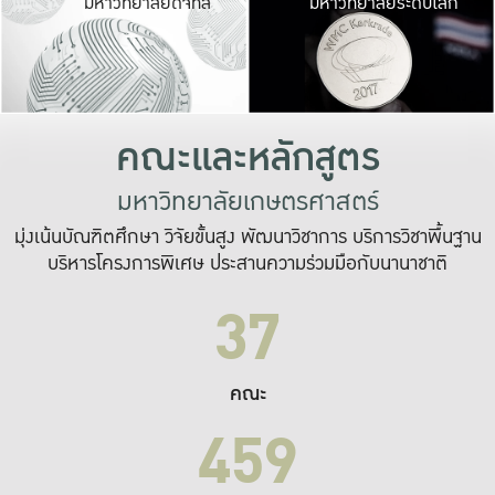
มหาวิทยาลัยดิจิทัล
มหาวิทยาลัยระดับโลก
เปลี่ยนแปลง และ
เพื่อทำงาน
ระบบสารสนเทศที่
คณะและหลักสูตร
มหาวิทยาลัยเกษตรศาสตร์
มุ่งเน้นบัณฑิตศึกษา วิจัยขั้นสูง พัฒนาวิชาการ บริการวิชาพื้นฐาน
บริหารโครงการพิเศษ ประสานความร่วมมือกับนานาชาติ
37
คณะ
459