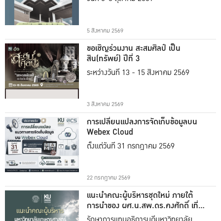
5 สิงหาคม 2569
ขอเชิญร่วมงาน สะสมศิลป์ เป็น
สิน(ทรัพย์) ปีที่ 3
ระหว่างวันที่ 13 - 15 สิงหาคม 2569
3 สิงหาคม 2569
การเปลี่ยนแปลงการจัดเก็บข้อมูลบน
Webex Cloud
ตั้งแต่วันที่ 31 กรกฎาคม 2569
22 กรกฎาคม 2569
แนะนำคณะผู้บริหารชุดใหม่ ภายใต้
การนำของ ผศ.น.สพ.ดร.คงศักดิ์ เที่ยง
ธรรม
รักษาการแทนอธิการบดีมหาวิทยาลัย