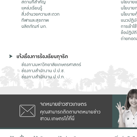
สถานที่สำคัญ
นโยบายแล
แหล่งเรียนรู้
นโยบายกา
สิ่งอำนวยความสะดวก
นโยบายคุ
กีฬาและสุขภาพ
แนวปฏิบั
ผลิตภัณฑ์ มก.
การเข้าใช
ข้อปฏิบั
ถ่ายทอด
แจ้งเรื่องการร้องเรียนทุจริต
ช่องทางมหาวิทยาลัยเกษตรศาสตร์
ช่องทางสำนักงาน ป.ป.ช.
ช่องทางสำนักงาน ป.ป.ท.
จดหมายข่าวชาวเกษตร
คุณสามารถติดตามจดหมายข่าว
ชาวม.เกษตรได้ที่นี่
เลขที่ 50 ถนนงามวงศ์วาน แขวงลาดยาว