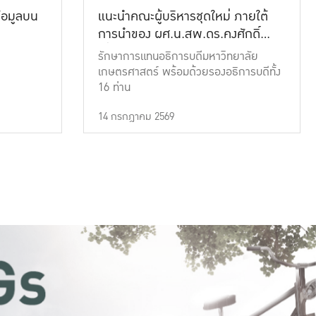
้อมูลบน
แนะนำคณะผู้บริหารชุดใหม่ ภายใต้
การนำของ ผศ.น.สพ.ดร.คงศักดิ์
เที่ยงธรรม
รักษาการแทนอธิการบดีมหาวิทยาลัย
เกษตรศาสตร์ พร้อมด้วยรองอธิการบดีทั้ง
16 ท่าน
14 กรกฎาคม 2569