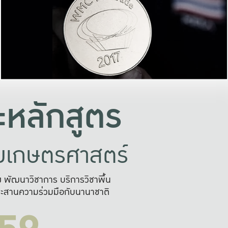
อย่างยั่งยืน
และผลักดันในการใช้ระบบส
ในภาพกว้าง
เพื่อการทำงานแบบ
ญหาจุดเล็กๆ
อข่ายขยายผล
สะดวก รวดเร
และนำไป
บริการด้าน AI อย
หลักสูตร
ัยเกษตรศาสตร์
สูง พัฒนาวิชาการ บริการวิชาพื้น
ะสานความร่วมมือกับนานาชาติ