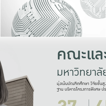
และความสุข
มองปัญหา
แก้ไขจากปั
และสร้างเครื
คณะและ
มหาวิทยาล
มุ่งเน้นบัณฑิตศึกษา วิจัยขั้น
ฐาน บริหารโครงการพิเศษ ปร