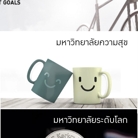
มหาวิทยาลัยความสุข
ย
สีเขียว
มหาวิทยาลัย
ก
สดใส หนาแน่น
ไม่ได้มีเป้าหมา
AN FOREST)
มหาวิทยาลัยชั้นนำทางด้านการว
ICULTURE)
แต่ KU มุ่งเน
าณ 1,400 ไร่
เพื่อสร้างคว
<< คลิก >>
ให้กับประชาชนใ
มหาวิทยาลัยระดับโลก
่อสังคม
มหาวิทยาลั
ามกินดีอยู่ดี
พร้อมที่จ