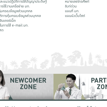
ะแนวปฏิบัติการใช้ปัญญาประดิษฐ์
หมายเลขโทรศัพท์
รใช้งานเครือข่าย มก.
ลิงก์ด่วน
้มครองข้อมูลส่วนบุคคล
แผนที่ มก.
ติการคุ้มครองข้อมูลส่วนบุคคล
แผนผังเว็บไซต์
้อินเตอร์เน็ต
ติในการใช้ e-mail มก.
สด
NEWCOMER
PART
ZONE
ZO
 เขตจตุจักร กรุงเทพฯ 10900
โทรศัพท์ +66 (0) 2942 8200-45