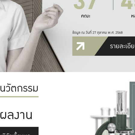
37
4
คณะ
ห
ข้อมูล ณ วันที่ 27 ตุลาคม พ.ศ. 2568
รายละเอีย
ะนวัตกรรม
ผลงาน