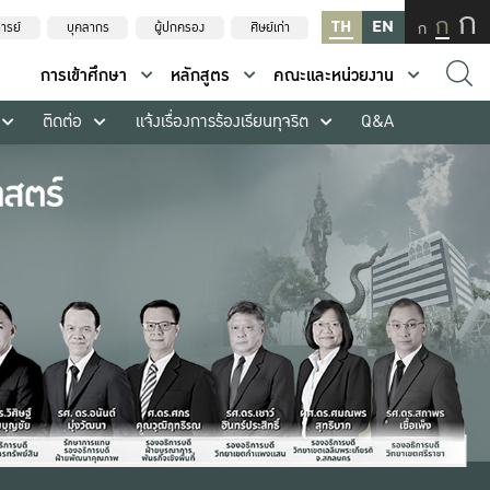
ก
ก
TH
EN
ก
ารย์
บุคลากร
ผู้ปกครอง
ศิษย์เก่า
การเข้าศึกษา
หลักสูตร
คณะและหน่วยงาน
ติดต่อ
แจ้งเรื่องการร้องเรียนทุจริต
Q&A