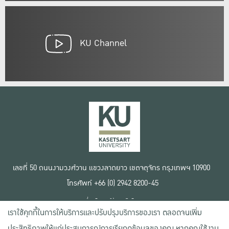
KU Channel
เลขที่ 50 ถนนงามวงศ์วาน แขวงลาดยาว เขตจตุจักร กรุงเทพฯ 10900
โทรศัพท์ +66 (0) 2942 8200-45
เงื่อนไขการใช้งานเว็บไซต์
เราใช้คุกกี้ในการให้บริการและปรับปรุงบริการของเรา ตลอดจนเพิ่ม
ข้อตกลงด้านสิทธิ์ใช้งาน
นโยบายความเป็นส่วนตัว
ประสิทธิภาพให้แก่ประสบการณ์การเรียกดูข้อมูลของคุณ หากคุณใช้งาน