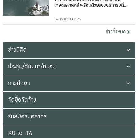
เกษตรศาสตร์ พร้อมด้วยรองอธิการบดีทั้ง
16 ท่าน
14 กรกฎาคม 2569
ข่าวทั้งหมด
ข่าวนิสิต
ประชุม/สัมมนา/อบรม
การศึกษา
จัดซื้อจัดจ้าง
รับสมัครบุคลากร
KU to ITA