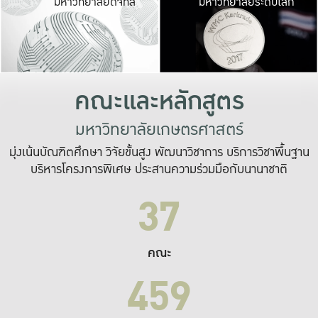
มหาวิทยาลัยดิจิทัล
มหาวิทยาลัยระดับโลก
เปลี่ยนแปลง และ
เพื่อทำงาน
ระบบสารสนเทศที่
คณะและหลักสูตร
มหาวิทยาลัยเกษตรศาสตร์
มุ่งเน้นบัณฑิตศึกษา วิจัยขั้นสูง พัฒนาวิชาการ บริการวิชาพื้นฐาน
บริหารโครงการพิเศษ ประสานความร่วมมือกับนานาชาติ
37
คณะ
459