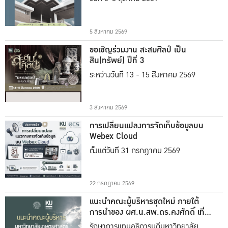
5 สิงหาคม 2569
ขอเชิญร่วมงาน สะสมศิลป์ เป็น
สิน(ทรัพย์) ปีที่ 3
ระหว่างวันที่ 13 - 15 สิงหาคม 2569
3 สิงหาคม 2569
การเปลี่ยนแปลงการจัดเก็บข้อมูลบน
Webex Cloud
ตั้งแต่วันที่ 31 กรกฎาคม 2569
22 กรกฎาคม 2569
แนะนำคณะผู้บริหารชุดใหม่ ภายใต้
การนำของ ผศ.น.สพ.ดร.คงศักดิ์ เที่ยง
ธรรม
รักษาการแทนอธิการบดีมหาวิทยาลัย