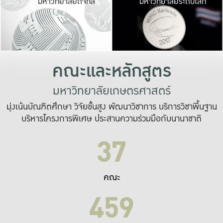
มหาวิทยาลัยดิจิทัล
มหาวิทยาลัยระดับโลก
เปลี่ยนแปลง และ
เพื่อทำงาน
ระบบสารสนเทศที่
คณะและหลักสูตร
มหาวิทยาลัยเกษตรศาสตร์
มุ่งเน้นบัณฑิตศึกษา วิจัยขั้นสูง พัฒนาวิชาการ บริการวิชาพื้นฐาน
บริหารโครงการพิเศษ ประสานความร่วมมือกับนานาชาติ
37
คณะ
459