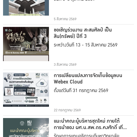
5 สิงหาคม 2569
ขอเชิญร่วมงาน สะสมศิลป์ เป็น
สิน(ทรัพย์) ปีที่ 3
ระหว่างวันที่ 13 - 15 สิงหาคม 2569
3 สิงหาคม 2569
การเปลี่ยนแปลงการจัดเก็บข้อมูลบน
Webex Cloud
ตั้งแต่วันที่ 31 กรกฎาคม 2569
22 กรกฎาคม 2569
แนะนำคณะผู้บริหารชุดใหม่ ภายใต้
การนำของ ผศ.น.สพ.ดร.คงศักดิ์ เที่ยง
ธรรม
รักษาการแทนอธิการบดีมหาวิทยาลัย