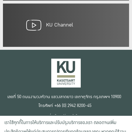
KU Channel
เลขที่ 50 ถนนงามวงศ์วาน แขวงลาดยาว เขตจตุจักร กรุงเทพฯ 10900
โทรศัพท์ +66 (0) 2942 8200-45
เงื่อนไขการใช้งานเว็บไซต์
เราใช้คุกกี้ในการให้บริการและปรับปรุงบริการของเรา ตลอดจนเพิ่ม
ข้อตกลงด้านสิทธิ์ใช้งาน
นโยบายความเป็นส่วนตัว
ประสิทธิภาพให้แก่ประสบการณ์การเรียกดูข้อมูลของคุณ หากคุณใช้งาน