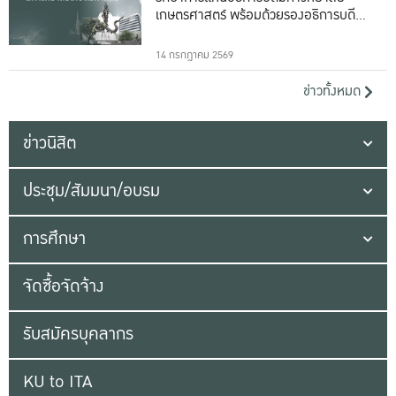
เกษตรศาสตร์ พร้อมด้วยรองอธิการบดีทั้ง
16 ท่าน
14 กรกฎาคม 2569
ข่าวทั้งหมด
ข่าวนิสิต
ประชุม/สัมมนา/อบรม
การศึกษา
จัดซื้อจัดจ้าง
รับสมัครบุคลากร
KU to ITA