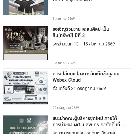
5 สิงหาคม 2569
ขอเชิญร่วมงาน สะสมศิลป์ เป็น
สิน(ทรัพย์) ปีที่ 3
ระหว่างวันที่ 13 - 15 สิงหาคม 2569
3 สิงหาคม 2569
การเปลี่ยนแปลงการจัดเก็บข้อมูลบน
Webex Cloud
ตั้งแต่วันที่ 31 กรกฎาคม 2569
22 กรกฎาคม 2569
แนะนำคณะผู้บริหารชุดใหม่ ภายใต้
การนำของ ผศ.น.สพ.ดร.คงศักดิ์ เที่ยง
ธรรม
รักษาการแทนอธิการบดีมหาวิทยาลัย