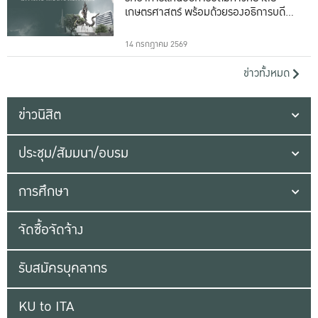
เกษตรศาสตร์ พร้อมด้วยรองอธิการบดีทั้ง
16 ท่าน
14 กรกฎาคม 2569
ข่าวทั้งหมด
ข่าวนิสิต
ประชุม/สัมมนา/อบรม
การศึกษา
จัดซื้อจัดจ้าง
รับสมัครบุคลากร
KU to ITA