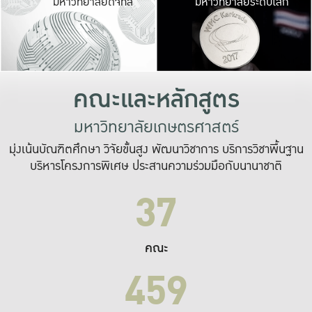
มหาวิทยาลัยดิจิทัล
มหาวิทยาลัยระดับโลก
เปลี่ยนแปลง และ
เพื่อทำงาน
ระบบสารสนเทศที่
คณะและหลักสูตร
มหาวิทยาลัยเกษตรศาสตร์
มุ่งเน้นบัณฑิตศึกษา วิจัยขั้นสูง พัฒนาวิชาการ บริการวิชาพื้นฐาน
บริหารโครงการพิเศษ ประสานความร่วมมือกับนานาชาติ
37
คณะ
459