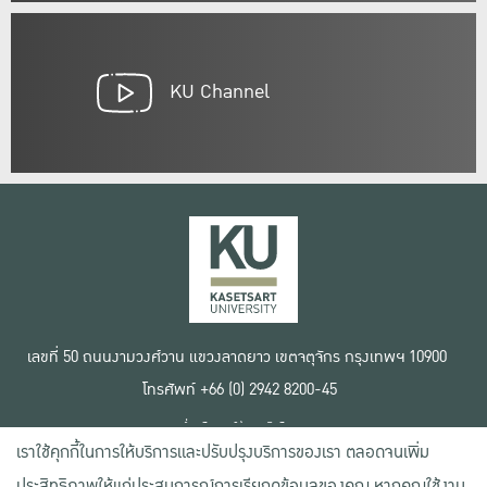
KU Channel
เลขที่ 50 ถนนงามวงศ์วาน แขวงลาดยาว เขตจตุจักร กรุงเทพฯ 10900
โทรศัพท์ +66 (0) 2942 8200-45
เงื่อนไขการใช้งานเว็บไซต์
เราใช้คุกกี้ในการให้บริการและปรับปรุงบริการของเรา ตลอดจนเพิ่ม
ข้อตกลงด้านสิทธิ์ใช้งาน
นโยบายความเป็นส่วนตัว
ประสิทธิภาพให้แก่ประสบการณ์การเรียกดูข้อมูลของคุณ หากคุณใช้งาน