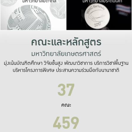
มหาวิทยาลัยดิจิทัล
มหาวิทยาลัยระดับโลก
เปลี่ยนแปลง และ
เพื่อทำงาน
ระบบสารสนเทศที่
คณะและหลักสูตร
มหาวิทยาลัยเกษตรศาสตร์
มุ่งเน้นบัณฑิตศึกษา วิจัยขั้นสูง พัฒนาวิชาการ บริการวิชาพื้นฐาน
บริหารโครงการพิเศษ ประสานความร่วมมือกับนานาชาติ
37
คณะ
459