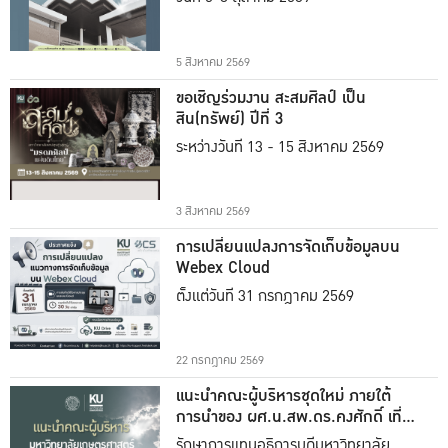
5 สิงหาคม 2569
ขอเชิญร่วมงาน สะสมศิลป์ เป็น
สิน(ทรัพย์) ปีที่ 3
ระหว่างวันที่ 13 - 15 สิงหาคม 2569
3 สิงหาคม 2569
การเปลี่ยนแปลงการจัดเก็บข้อมูลบน
Webex Cloud
ตั้งแต่วันที่ 31 กรกฎาคม 2569
22 กรกฎาคม 2569
แนะนำคณะผู้บริหารชุดใหม่ ภายใต้
การนำของ ผศ.น.สพ.ดร.คงศักดิ์ เที่ยง
ธรรม
รักษาการแทนอธิการบดีมหาวิทยาลัย