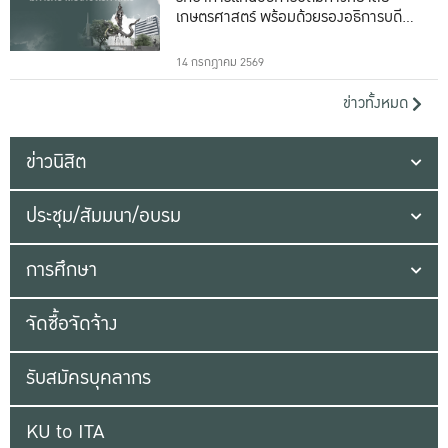
เกษตรศาสตร์ พร้อมด้วยรองอธิการบดีทั้ง
16 ท่าน
14 กรกฎาคม 2569
ข่าวทั้งหมด
ข่าวนิสิต
ประชุม/สัมมนา/อบรม
การศึกษา
จัดซื้อจัดจ้าง
รับสมัครบุคลากร
KU to ITA