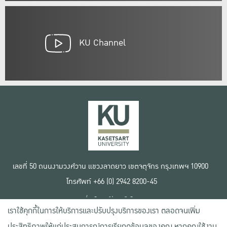
KU Channel
เลขที่ 50 ถนนงามวงศ์วาน แขวงลาดยาว เขตจตุจักร กรุงเทพฯ 10900
โทรศัพท์ +66 (0) 2942 8200-45
เงื่อนไขการใช้งานเว็บไซต์
เราใช้คุกกี้ในการให้บริการและปรับปรุงบริการของเรา ตลอดจนเพิ่ม
ข้อตกลงด้านสิทธิ์ใช้งาน
นโยบายความเป็นส่วนตัว
ประสิทธิภาพให้แก่ประสบการณ์การเรียกดูข้อมูลของคุณ หากคุณใช้งาน