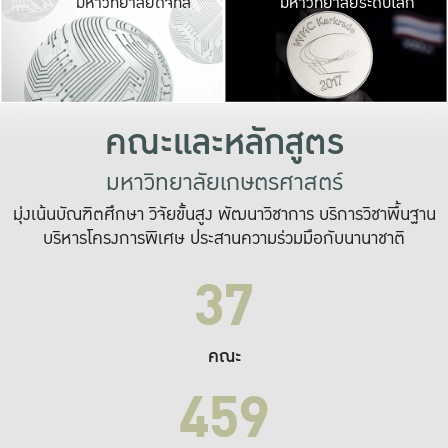
มหาวิทยาลัยดิจิทัล
มหาวิทยาลัยระดับโลก
เปลี่ยนแปลง และ
เพื่อทำงาน
ระบบสารสนเทศที่
คณะและหลักสูตร
มหาวิทยาลัยเกษตรศาสตร์
มุ่งเน้นบัณฑิตศึกษา วิจัยขั้นสูง พัฒนาวิชาการ บริการวิชาพื้นฐาน
บริหารโครงการพิเศษ ประสานความร่วมมือกับนานาชาติ
37
คณะ
459