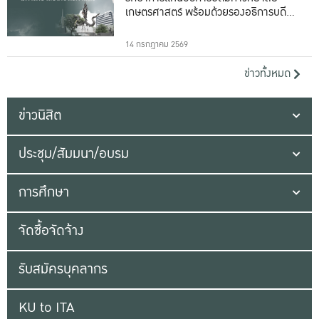
เกษตรศาสตร์ พร้อมด้วยรองอธิการบดีทั้ง
16 ท่าน
14 กรกฎาคม 2569
ข่าวทั้งหมด
ข่าวนิสิต
ประชุม/สัมมนา/อบรม
การศึกษา
จัดซื้อจัดจ้าง
รับสมัครบุคลากร
KU to ITA