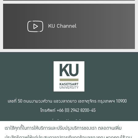
KU Channel
เลขที่ 50 ถนนงามวงศ์วาน แขวงลาดยาว เขตจตุจักร กรุงเทพฯ 10900
โทรศัพท์ +66 (0) 2942 8200-45
เงื่อนไขการใช้งานเว็บไซต์
เราใช้คุกกี้ในการให้บริการและปรับปรุงบริการของเรา ตลอดจนเพิ่ม
ข้อตกลงด้านสิทธิ์ใช้งาน
นโยบายความเป็นส่วนตัว
ประสิทธิภาพให้แก่ประสบการณ์การเรียกดูข้อมูลของคุณ หากคุณใช้งาน