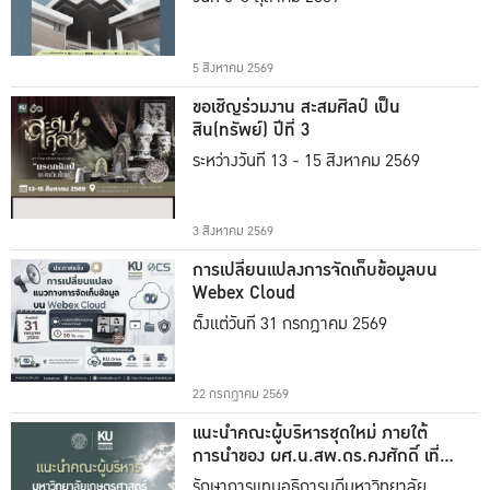
5 สิงหาคม 2569
ขอเชิญร่วมงาน สะสมศิลป์ เป็น
สิน(ทรัพย์) ปีที่ 3
ระหว่างวันที่ 13 - 15 สิงหาคม 2569
3 สิงหาคม 2569
การเปลี่ยนแปลงการจัดเก็บข้อมูลบน
Webex Cloud
ตั้งแต่วันที่ 31 กรกฎาคม 2569
22 กรกฎาคม 2569
แนะนำคณะผู้บริหารชุดใหม่ ภายใต้
การนำของ ผศ.น.สพ.ดร.คงศักดิ์ เที่ยง
ธรรม
รักษาการแทนอธิการบดีมหาวิทยาลัย