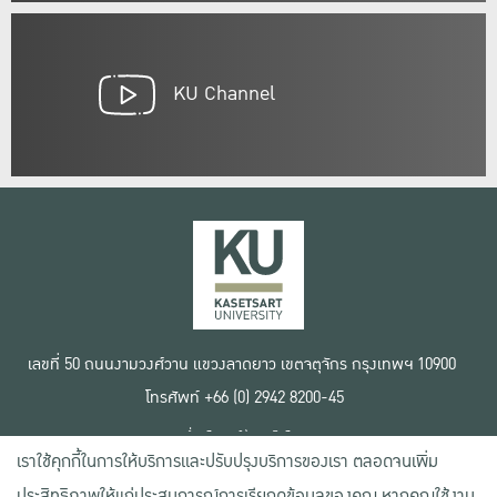
KU Channel
เลขที่ 50 ถนนงามวงศ์วาน แขวงลาดยาว เขตจตุจักร กรุงเทพฯ 10900
โทรศัพท์ +66 (0) 2942 8200-45
เงื่อนไขการใช้งานเว็บไซต์
เราใช้คุกกี้ในการให้บริการและปรับปรุงบริการของเรา ตลอดจนเพิ่ม
ข้อตกลงด้านสิทธิ์ใช้งาน
นโยบายความเป็นส่วนตัว
ประสิทธิภาพให้แก่ประสบการณ์การเรียกดูข้อมูลของคุณ หากคุณใช้งาน