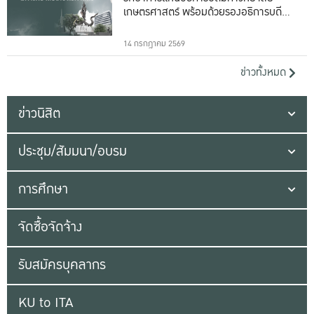
เกษตรศาสตร์ พร้อมด้วยรองอธิการบดีทั้ง
16 ท่าน
14 กรกฎาคม 2569
ข่าวทั้งหมด
ข่าวนิสิต
ประชุม/สัมมนา/อบรม
การศึกษา
จัดซื้อจัดจ้าง
รับสมัครบุคลากร
KU to ITA