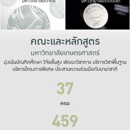
มหาวิทยาลัยดิจิทัล
มหาวิทยาลัยระดับโลก
เปลี่ยนแปลง และ
เพื่อทำงาน
ระบบสารสนเทศที่
คณะและหลักสูตร
มหาวิทยาลัยเกษตรศาสตร์
มุ่งเน้นบัณฑิตศึกษา วิจัยขั้นสูง พัฒนาวิชาการ บริการวิชาพื้นฐาน
บริหารโครงการพิเศษ ประสานความร่วมมือกับนานาชาติ
37
คณะ
459