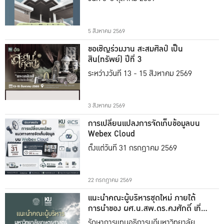
5 สิงหาคม 2569
ขอเชิญร่วมงาน สะสมศิลป์ เป็น
สิน(ทรัพย์) ปีที่ 3
ระหว่างวันที่ 13 - 15 สิงหาคม 2569
3 สิงหาคม 2569
การเปลี่ยนแปลงการจัดเก็บข้อมูลบน
Webex Cloud
ตั้งแต่วันที่ 31 กรกฎาคม 2569
22 กรกฎาคม 2569
แนะนำคณะผู้บริหารชุดใหม่ ภายใต้
การนำของ ผศ.น.สพ.ดร.คงศักดิ์ เที่ยง
ธรรม
รักษาการแทนอธิการบดีมหาวิทยาลัย