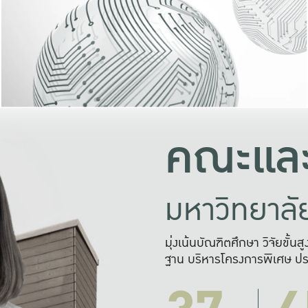
และความสุข
มองปัญหา
แก้ไขจากปั
และสร้างเครื
คณะและ
มหาวิทยาล
มุ่งเน้นบัณฑิตศึกษา วิจัยขั้น
ฐาน บริหารโครงการพิเศษ ปร