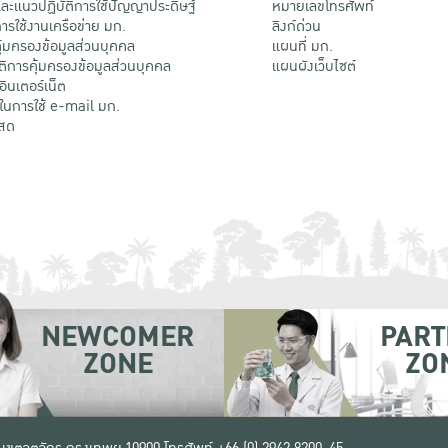
ะแนวปฏิบัติการใช้ปัญญาประดิษฐ์
หมายเลขโทรศัพท์
รใช้งานเครือข่าย มก.
ลิงก์ด่วน
้มครองข้อมูลส่วนบุคคล
แผนที่ มก.
ติการคุ้มครองข้อมูลส่วนบุคคล
แผนผังเว็บไซต์
้อินเตอร์เน็ต
ติในการใช้ e-mail มก.
สด
NEWCOMER
PART
ZONE
ZO
 เขตจตุจักร กรุงเทพฯ 10900
โทรศัพท์ +66 (0) 2942 8200-45