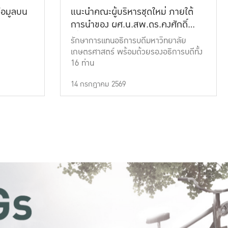
้อมูลบน
แนะนำคณะผู้บริหารชุดใหม่ ภายใต้
การนำของ ผศ.น.สพ.ดร.คงศักดิ์
เที่ยงธรรม
รักษาการแทนอธิการบดีมหาวิทยาลัย
เกษตรศาสตร์ พร้อมด้วยรองอธิการบดีทั้ง
16 ท่าน
14 กรกฎาคม 2569