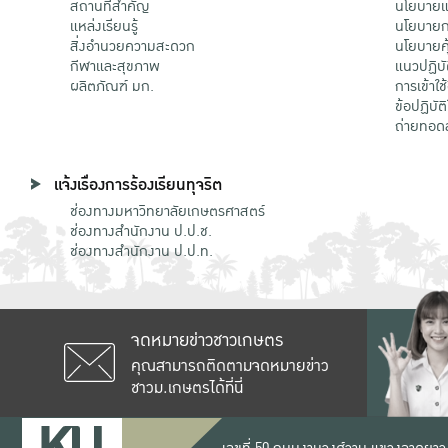
สถานที่สำคัญ
นโยบายแล
แหล่งเรียนรู้
นโยบายกา
สิ่งอำนวยความสะดวก
นโยบายคุ
กีฬาและสุขภาพ
แนวปฏิบั
ผลิตภัณฑ์ มก.
การเข้าใช
ข้อปฏิบั
ถ่ายทอด
แจ้งเรื่องการร้องเรียนทุจริต
ช่องทางมหาวิทยาลัยเกษตรศาสตร์
ช่องทางสำนักงาน ป.ป.ช.
ช่องทางสำนักงาน ป.ป.ท.
จดหมายข่าวชาวเกษตร
คุณสามารถติดตามจดหมายข่าว
ชาวม.เกษตรได้ที่นี่
เลขที่ 50 ถนนงามวงศ์วาน แขวงลาดยาว