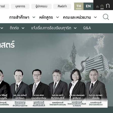
ก
ก
TH
EN
ก
ารย์
บุคลากร
ผู้ปกครอง
ศิษย์เก่า
การเข้าศึกษา
หลักสูตร
คณะและหน่วยงาน
ติดต่อ
แจ้งเรื่องการร้องเรียนทุจริต
Q&A