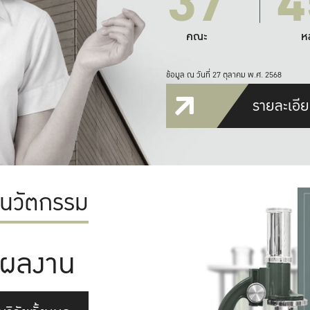
37
4
คณะ
ห
ข้อมูล ณ วันที่ 27 ตุลาคม พ.ศ. 2568
รายละเอีย
ะนวัตกรรม
ผลงาน