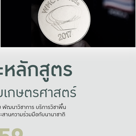
อย่างยั่งยืน
และผลักดันในการใช้ระบบส
ในภาพกว้าง
เพื่อการทำงานแบบ
ญหาจุดเล็กๆ
อข่ายขยายผล
สะดวก รวดเร
และนำไป
บริการด้าน AI อย
หลักสูตร
ัยเกษตรศาสตร์
สูง พัฒนาวิชาการ บริการวิชาพื้น
ะสานความร่วมมือกับนานาชาติ