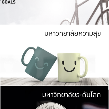
มหาวิทยาลัยความสุข
ย
สีเขียว
มหาวิทยาลัย
ก
สดใส หนาแน่น
ไม่ได้มีเป้าหมา
AN FOREST)
มหาวิทยาลัยชั้นนำทางด้านการว
ICULTURE)
แต่ KU มุ่งเน
าณ 1,400 ไร่
เพื่อสร้างคว
<< คลิก >>
ให้กับประชาชนใ
มหาวิทยาลัยระดับโลก
่อสังคม
มหาวิทยาลั
ามกินดีอยู่ดี
พร้อมที่จ