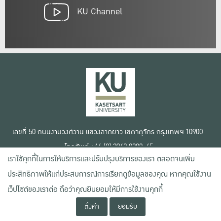
KU Channel
เลขที่ 50 ถนนงามวงศ์วาน แขวงลาดยาว เขตจตุจักร กรุงเทพฯ 10900
โทรศัพท์ +66 (0) 2942 8200-45
เราใช้คุกกี้ในการให้บริการและปรับปรุงบริการของเรา ตลอดจนเพิ่ม
เงื่อนไขการใช้งานเว็บไซต์
ประสิทธิภาพให้แก่ประสบการณ์การเรียกดูข้อมูลของคุณ หากคุณใช้งาน
ข้อตกลงด้านสิทธิ์ใช้งาน
เว็ปไซต์ของเราต่อ ถือว่าคุณยินยอมให้มีการใช้งานคุกกี้
นโยบายความเป็นส่วนตัว
สงวนลิขสิทธิ์ © 2020 มหาวิทยาลัยเกษตรศาสตร์
ตั้งค่า
ยอมรับ