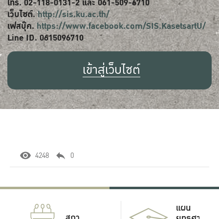
โทร. 02-118-0131-2 และ 061-509-6710
เว็บไซต์.
http://sis.ku.ac.th/
เฟสบุ๊ค.
https://www.facebook.com/SIS.KasetsartU/
Line ID. 0615096710
เข้าสู่เว็บไซต์
4248
0
แผน
สภา
ยุทธศาสตร์