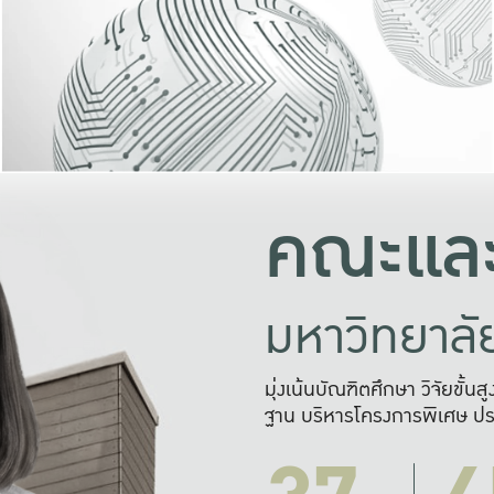
และความสุข
มองปัญหา
แก้ไขจากปั
และสร้างเครื
คณะและ
มหาวิทยาล
มุ่งเน้นบัณฑิตศึกษา วิจัยขั้น
ฐาน บริหารโครงการพิเศษ ปร