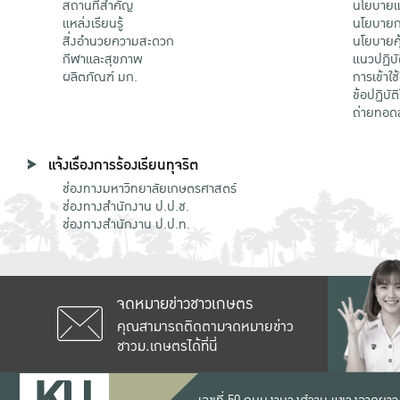
สถานที่สำคัญ
นโยบายแล
แหล่งเรียนรู้
นโยบายกา
สิ่งอำนวยความสะดวก
นโยบายคุ
กีฬาและสุขภาพ
แนวปฏิบั
ผลิตภัณฑ์ มก.
การเข้าใช
ข้อปฏิบั
ถ่ายทอด
แจ้งเรื่องการร้องเรียนทุจริต
ช่องทางมหาวิทยาลัยเกษตรศาสตร์
ช่องทางสำนักงาน ป.ป.ช.
ช่องทางสำนักงาน ป.ป.ท.
จดหมายข่าวชาวเกษตร
คุณสามารถติดตามจดหมายข่าว
ชาวม.เกษตรได้ที่นี่
เลขที่ 50 ถนนงามวงศ์วาน แขวงลาดยาว