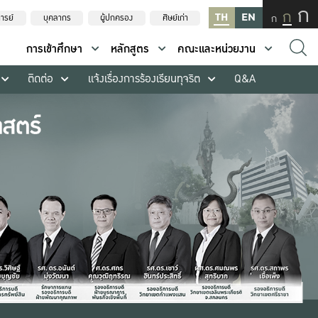
ก
ก
TH
EN
ก
ารย์
บุคลากร
ผู้ปกครอง
ศิษย์เก่า
การเข้าศึกษา
หลักสูตร
คณะและหน่วยงาน
ติดต่อ
แจ้งเรื่องการร้องเรียนทุจริต
Q&A