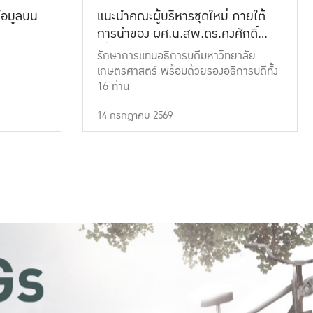
้อมูลบน
แนะนำคณะผู้บริหารชุดใหม่ ภายใต้
การนำของ ผศ.น.สพ.ดร.คงศักดิ์
เที่ยงธรรม
รักษาการแทนอธิการบดีมหาวิทยาลัย
เกษตรศาสตร์ พร้อมด้วยรองอธิการบดีทั้ง
16 ท่าน
14 กรกฎาคม 2569