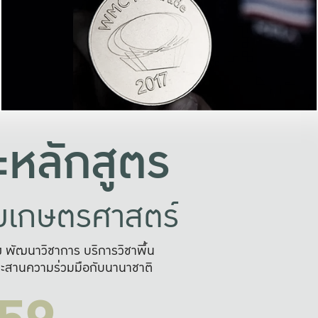
อย่างยั่งยืน
และผลักดันในการใช้ระบบส
ในภาพกว้าง
เพื่อการทำงานแบบ
ญหาจุดเล็กๆ
อข่ายขยายผล
สะดวก รวดเร
และนำไป
บริการด้าน AI อย
หลักสูตร
ัยเกษตรศาสตร์
สูง พัฒนาวิชาการ บริการวิชาพื้น
ะสานความร่วมมือกับนานาชาติ