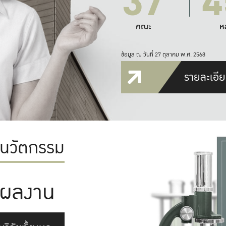
37
4
คณะ
ห
ข้อมูล ณ วันที่ 27 ตุลาคม พ.ศ. 2568
รายละเอีย
ะนวัตกรรม
ผลงาน