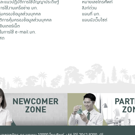
ะแนวปฏิบัติการใช้ปัญญาประดิษฐ์
หมายเลขโทรศัพท์
รใช้งานเครือข่าย มก.
ลิงก์ด่วน
้มครองข้อมูลส่วนบุคคล
แผนที่ มก.
ติการคุ้มครองข้อมูลส่วนบุคคล
แผนผังเว็บไซต์
้อินเตอร์เน็ต
ติในการใช้ e-mail มก.
สด
NEWCOMER
PART
ZONE
ZO
 เขตจตุจักร กรุงเทพฯ 10900
โทรศัพท์ +66 (0) 2942 8200-45