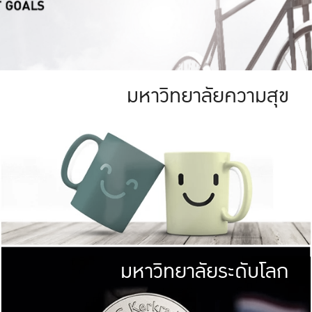
มหาวิทยาลัยความสุข
ย
สีเขียว
มหาวิทยาลัย
ก
สดใส หนาแน่น
ไม่ได้มีเป้าหมา
AN FOREST)
มหาวิทยาลัยชั้นนำทางด้านการว
ICULTURE)
แต่ KU มุ่งเน
าณ 1,400 ไร่
เพื่อสร้างคว
<< คลิก >>
ให้กับประชาชนใ
มหาวิทยาลัยระดับโลก
่อสังคม
มหาวิทยาลั
ามกินดีอยู่ดี
พร้อมที่จ