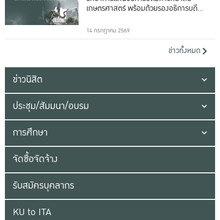
เกษตรศาสตร์ พร้อมด้วยรองอธิการบดีทั้ง
16 ท่าน
14 กรกฎาคม 2569
ข่าวทั้งหมด
ข่าวนิสิต
ประชุม/สัมมนา/อบรม
การศึกษา
จัดซื้อจัดจ้าง
รับสมัครบุคลากร
KU to ITA