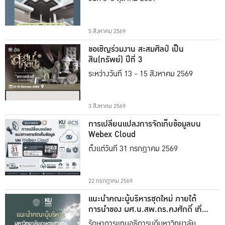
5 สิงหาคม 2569
ขอเชิญร่วมงาน สะสมศิลป์ เป็น
สิน(ทรัพย์) ปีที่ 3
ระหว่างวันที่ 13 - 15 สิงหาคม 2569
3 สิงหาคม 2569
การเปลี่ยนแปลงการจัดเก็บข้อมูลบน
Webex Cloud
ตั้งแต่วันที่ 31 กรกฎาคม 2569
22 กรกฎาคม 2569
แนะนำคณะผู้บริหารชุดใหม่ ภายใต้
การนำของ ผศ.น.สพ.ดร.คงศักดิ์ เที่ยง
ธรรม
รักษาการแทนอธิการบดีมหาวิทยาลัย