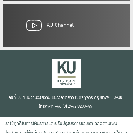
KU Channel
เลขที่ 50 ถนนงามวงศ์วาน แขวงลาดยาว เขตจตุจักร กรุงเทพฯ 10900
โทรศัพท์ +66 (0) 2942 8200-45
เงื่อนไขการใช้งานเว็บไซต์
เราใช้คุกกี้ในการให้บริการและปรับปรุงบริการของเรา ตลอดจนเพิ่ม
ข้อตกลงด้านสิทธิ์ใช้งาน
นโยบายความเป็นส่วนตัว
ประสิทธิภาพให้แก่ประสบการณ์การเรียกดูข้อมูลของคุณ หากคุณใช้งาน