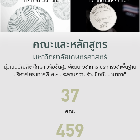
มหาวิทยาลัยดิจิทัล
มหาวิทยาลัยระดับโลก
เปลี่ยนแปลง และ
เพื่อทำงาน
ระบบสารสนเทศที่
คณะและหลักสูตร
มหาวิทยาลัยเกษตรศาสตร์
มุ่งเน้นบัณฑิตศึกษา วิจัยขั้นสูง พัฒนาวิชาการ บริการวิชาพื้นฐาน
บริหารโครงการพิเศษ ประสานความร่วมมือกับนานาชาติ
37
คณะ
459