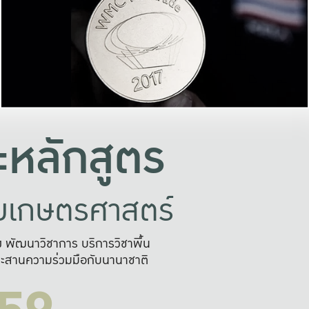
อย่างยั่งยืน
และผลักดันในการใช้ระบบส
ในภาพกว้าง
เพื่อการทำงานแบบ
ญหาจุดเล็กๆ
อข่ายขยายผล
สะดวก รวดเร
และนำไป
บริการด้าน AI อย
หลักสูตร
ัยเกษตรศาสตร์
สูง พัฒนาวิชาการ บริการวิชาพื้น
ะสานความร่วมมือกับนานาชาติ