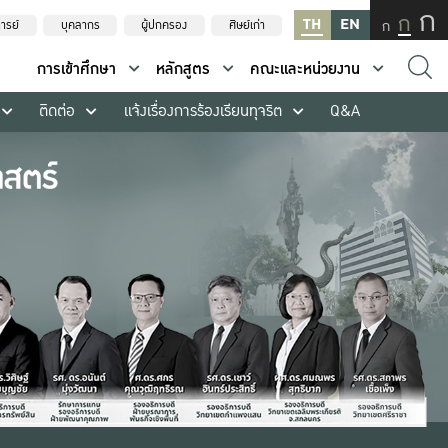
ก
ก
TH
EN
ก
ารย์
บุคลากร
ผู้ปกครอง
ศิษย์เก่า
การเข้าศึกษา
หลักสูตร
คณะและหน่วยงาน
ติดต่อ
แจ้งเรื่องการร้องเรียนทุจริต
Q&A