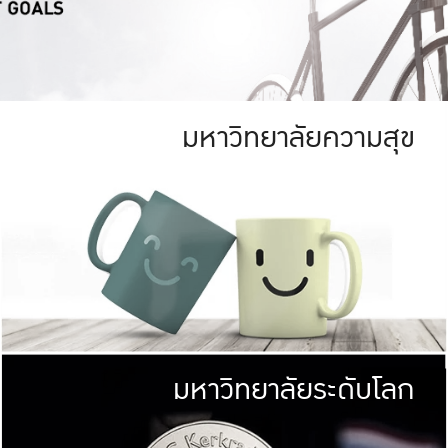
มหาวิทยาลัยความสุข
ย
สีเขียว
มหาวิทยาลัย
ก
สดใส หนาแน่น
ไม่ได้มีเป้าหมา
AN FOREST)
มหาวิทยาลัยชั้นนำทางด้านการว
ICULTURE)
แต่ KU มุ่งเน
าณ 1,400 ไร่
เพื่อสร้างคว
<< คลิก >>
ให้กับประชาชนใ
มหาวิทยาลัยระดับโลก
่อสังคม
มหาวิทยาลั
ามกินดีอยู่ดี
พร้อมที่จ