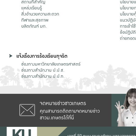
สถานที่สำคัญ
นโยบายแล
แหล่งเรียนรู้
นโยบายกา
สิ่งอำนวยความสะดวก
นโยบายคุ
กีฬาและสุขภาพ
แนวปฏิบั
ผลิตภัณฑ์ มก.
การเข้าใช
ข้อปฏิบั
ถ่ายทอด
แจ้งเรื่องการร้องเรียนทุจริต
ช่องทางมหาวิทยาลัยเกษตรศาสตร์
ช่องทางสำนักงาน ป.ป.ช.
ช่องทางสำนักงาน ป.ป.ท.
จดหมายข่าวชาวเกษตร
คุณสามารถติดตามจดหมายข่าว
ชาวม.เกษตรได้ที่นี่
เลขที่ 50 ถนนงามวงศ์วาน แขวงลาดยาว