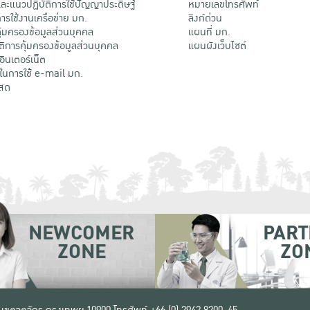
ะแนวปฏิบัติการใช้ปัญญาประดิษฐ์
หมายเลขโทรศัพท์
รใช้งานเครือข่าย มก.
ลิงก์ด่วน
้มครองข้อมูลส่วนบุคคล
แผนที่ มก.
ติการคุ้มครองข้อมูลส่วนบุคคล
แผนผังเว็บไซต์
้อินเตอร์เน็ต
ติในการใช้ e-mail มก.
สด
NEWCOMER
PART
ZONE
ZO
 เขตจตุจักร กรุงเทพฯ 10900
โทรศัพท์ +66 (0) 2942 8200-45