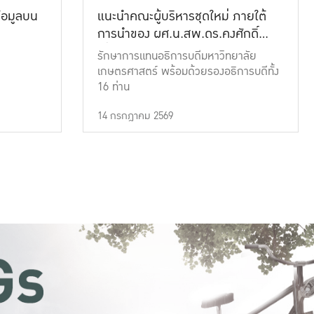
้อมูลบน
แนะนำคณะผู้บริหารชุดใหม่ ภายใต้
การนำของ ผศ.น.สพ.ดร.คงศักดิ์
เที่ยงธรรม
รักษาการแทนอธิการบดีมหาวิทยาลัย
เกษตรศาสตร์ พร้อมด้วยรองอธิการบดีทั้ง
16 ท่าน
14 กรกฎาคม 2569