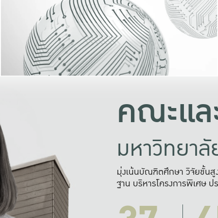
และความสุข
มองปัญหา
แก้ไขจากปั
และสร้างเครื
คณะและ
มหาวิทยาล
มุ่งเน้นบัณฑิตศึกษา วิจัยขั้น
ฐาน บริหารโครงการพิเศษ ปร