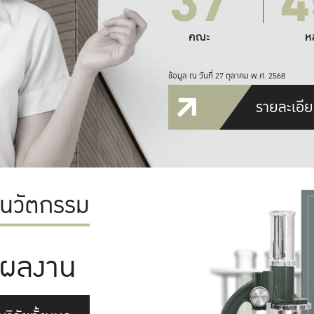
37
4
คณะ
ห
ข้อมูล ณ วันที่ 27 ตุลาคม พ.ศ. 2568
รายละเอีย
ะนวัตกรรม
ผลงาน