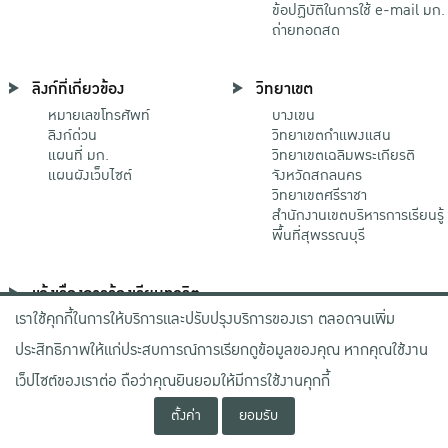
ข้อปฏิบัติในการใช้ e-mail มก.
ถ่ายทอดสด
ลิงก์ที่เกี่ยวข้อง
วิทยาเขต
หมายเลขโทรศัพท์
บางเขน
ลิงก์ด่วน
วิทยาเขตกําแพงแสน
แผนที่ มก.
วิทยาเขตเฉลิมพระเกียรติ
แผนผังเว็บไซต์
จังหวัดสกลนคร
วิทยาเขตศรีราชา
สำนักงานเขตบริหารการเรียนรู้
พื้นที่สุพรรณบุรี
แจ้งเรื่องการร้องเรียนทุจริต
เราใช้คุกกี้ในการให้บริการและปรับปรุงบริการของเรา ตลอดจนเพิ่ม
ช่องทางมหาวิทยาลัย
เกษตรศาสตร์
ประสิทธิภาพให้แก่ประสบการณ์การเรียกดูข้อมูลของคุณ หากคุณใช้งาน
ช่องทางสำนักงาน ป.ป.ช.
ช่องทางสำนักงาน ป.ป.ท.
เว็ปไซต์ของเราต่อ ถือว่าคุณยินยอมให้มีการใช้งานคุกกี้
ตั้งค่า
ยอมรับ