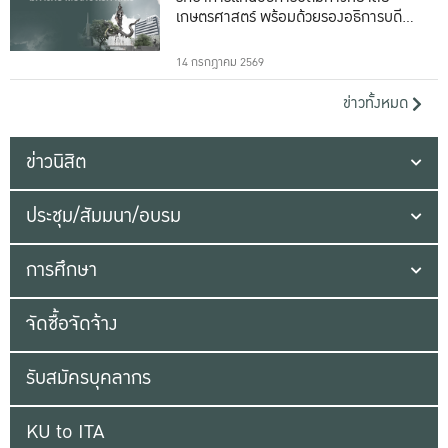
เกษตรศาสตร์ พร้อมด้วยรองอธิการบดีทั้ง
16 ท่าน
14 กรกฎาคม 2569
ข่าวทั้งหมด
ข่าวนิสิต
ประชุม/สัมมนา/อบรม
การศึกษา
จัดซื้อจัดจ้าง
รับสมัครบุคลากร
KU to ITA