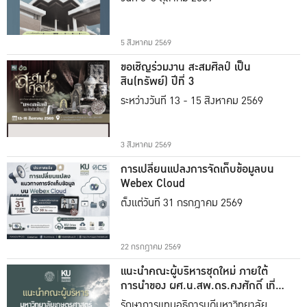
5 สิงหาคม 2569
ขอเชิญร่วมงาน สะสมศิลป์ เป็น
สิน(ทรัพย์) ปีที่ 3
ระหว่างวันที่ 13 - 15 สิงหาคม 2569
3 สิงหาคม 2569
การเปลี่ยนแปลงการจัดเก็บข้อมูลบน
Webex Cloud
ตั้งแต่วันที่ 31 กรกฎาคม 2569
22 กรกฎาคม 2569
แนะนำคณะผู้บริหารชุดใหม่ ภายใต้
การนำของ ผศ.น.สพ.ดร.คงศักดิ์ เที่ยง
ธรรม
รักษาการแทนอธิการบดีมหาวิทยาลัย