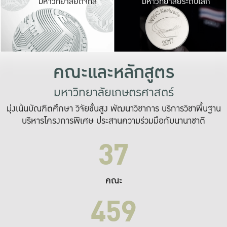
มหาวิทยาลัยดิจิทัล
มหาวิทยาลัยระดับโลก
เปลี่ยนแปลง และ
เพื่อทำงาน
ระบบสารสนเทศที่
คณะและหลักสูตร
มหาวิทยาลัยเกษตรศาสตร์
มุ่งเน้นบัณฑิตศึกษา วิจัยขั้นสูง พัฒนาวิชาการ บริการวิชาพื้นฐาน
บริหารโครงการพิเศษ ประสานความร่วมมือกับนานาชาติ
37
คณะ
459