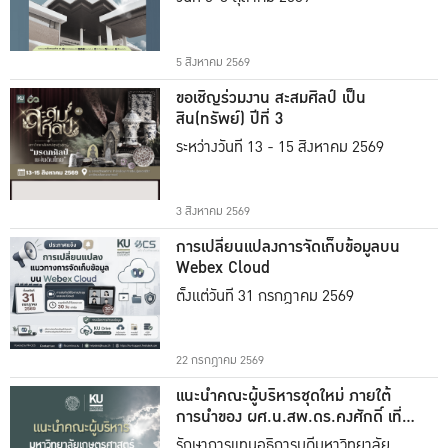
5 สิงหาคม 2569
ขอเชิญร่วมงาน สะสมศิลป์ เป็น
สิน(ทรัพย์) ปีที่ 3
ระหว่างวันที่ 13 - 15 สิงหาคม 2569
3 สิงหาคม 2569
การเปลี่ยนแปลงการจัดเก็บข้อมูลบน
Webex Cloud
ตั้งแต่วันที่ 31 กรกฎาคม 2569
22 กรกฎาคม 2569
แนะนำคณะผู้บริหารชุดใหม่ ภายใต้
การนำของ ผศ.น.สพ.ดร.คงศักดิ์ เที่ยง
ธรรม
รักษาการแทนอธิการบดีมหาวิทยาลัย