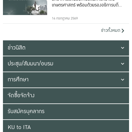
เกษตรศาสตร์ พร้อมด้วยรองอธิการบดีทั้ง
16 ท่าน
14 กรกฎาคม 2569
ข่าวทั้งหมด
ข่าวนิสิต
ประชุม/สัมมนา/อบรม
การศึกษา
จัดซื้อจัดจ้าง
รับสมัครบุคลากร
KU to ITA