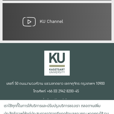
KU Channel
เลขที่ 50 ถนนงามวงศ์วาน แขวงลาดยาว เขตจตุจักร กรุงเทพฯ 10900
โทรศัพท์ +66 (0) 2942 8200-45
เงื่อนไขการใช้งานเว็บไซต์
เราใช้คุกกี้ในการให้บริการและปรับปรุงบริการของเรา ตลอดจนเพิ่ม
ข้อตกลงด้านสิทธิ์ใช้งาน
นโยบายความเป็นส่วนตัว
ประสิทธิภาพให้แก่ประสบการณ์การเรียกดูข้อมูลของคุณ หากคุณใช้งาน