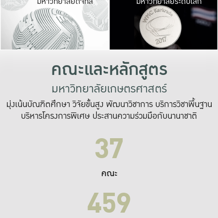
มหาวิทยาลัยดิจิทัล
มหาวิทยาลัยระดับโลก
เปลี่ยนแปลง และ
เพื่อทำงาน
ระบบสารสนเทศที่
คณะและหลักสูตร
มหาวิทยาลัยเกษตรศาสตร์
มุ่งเน้นบัณฑิตศึกษา วิจัยขั้นสูง พัฒนาวิชาการ บริการวิชาพื้นฐาน
บริหารโครงการพิเศษ ประสานความร่วมมือกับนานาชาติ
37
คณะ
459