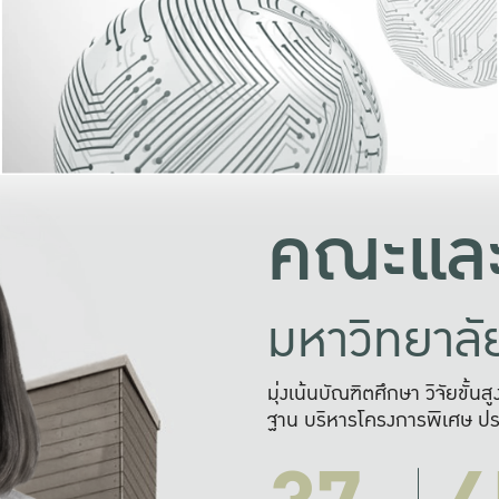
และความสุข
มองปัญหา
แก้ไขจากปั
และสร้างเครื
คณะและ
มหาวิทยาล
มุ่งเน้นบัณฑิตศึกษา วิจัยขั้น
ฐาน บริหารโครงการพิเศษ ปร