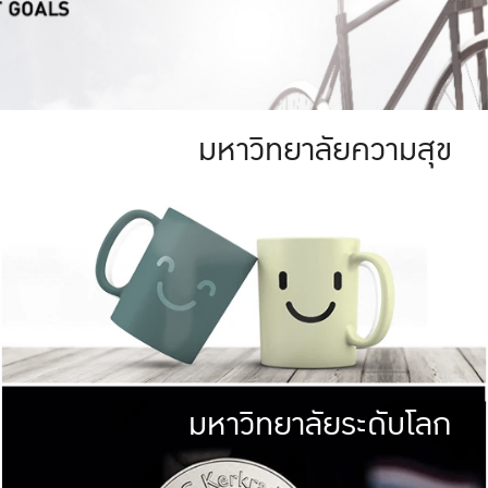
มหาวิทยาลัยความสุข
ย
สีเขียว
มหาวิทยาลัย
ก
สดใส หนาแน่น
ไม่ได้มีเป้าหมา
AN FOREST)
มหาวิทยาลัยชั้นนำทางด้านการว
ICULTURE)
แต่ KU มุ่งเน
าณ 1,400 ไร่
เพื่อสร้างคว
<< คลิก >>
ให้กับประชาชนใ
มหาวิทยาลัยระดับโลก
่อสังคม
มหาวิทยาลั
ามกินดีอยู่ดี
พร้อมที่จ