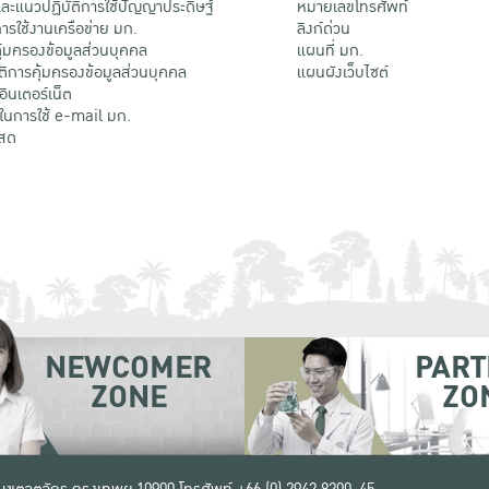
ะแนวปฏิบัติการใช้ปัญญาประดิษฐ์
หมายเลขโทรศัพท์
รใช้งานเครือข่าย มก.
ลิงก์ด่วน
้มครองข้อมูลส่วนบุคคล
แผนที่ มก.
ติการคุ้มครองข้อมูลส่วนบุคคล
แผนผังเว็บไซต์
้อินเตอร์เน็ต
ติในการใช้ e-mail มก.
สด
NEWCOMER
PART
ZONE
ZO
 เขตจตุจักร กรุงเทพฯ 10900
โทรศัพท์ +66 (0) 2942 8200-45