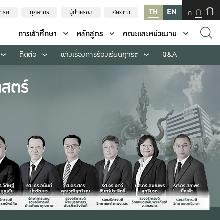
ก
ก
TH
EN
ก
ารย์
บุคลากร
ผู้ปกครอง
ศิษย์เก่า
การเข้าศึกษา
หลักสูตร
คณะและหน่วยงาน
ติดต่อ
แจ้งเรื่องการร้องเรียนทุจริต
Q&A