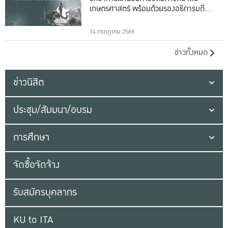
เกษตรศาสตร์ พร้อมด้วยรองอธิการบดีทั้ง
16 ท่าน
14 กรกฎาคม 2569
ข่าวทั้งหมด
ข่าวนิสิต
ประชุม/สัมมนา/อบรม
การศึกษา
จัดซื้อจัดจ้าง
รับสมัครบุคลากร
KU to ITA