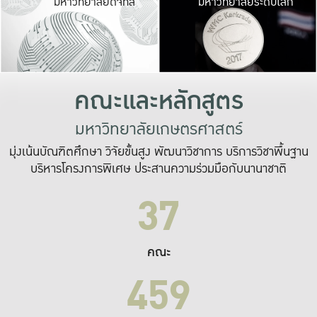
มหาวิทยาลัยดิจิทัล
มหาวิทยาลัยระดับโลก
เปลี่ยนแปลง และ
เพื่อทำงาน
ระบบสารสนเทศที่
คณะและหลักสูตร
มหาวิทยาลัยเกษตรศาสตร์
มุ่งเน้นบัณฑิตศึกษา วิจัยขั้นสูง พัฒนาวิชาการ บริการวิชาพื้นฐาน
บริหารโครงการพิเศษ ประสานความร่วมมือกับนานาชาติ
37
คณะ
459