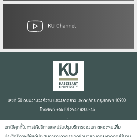
KU Channel
เลขที่ 50 ถนนงามวงศ์วาน แขวงลาดยาว เขตจตุจักร กรุงเทพฯ 10900
โทรศัพท์ +66 (0) 2942 8200-45
เงื่อนไขการใช้งานเว็บไซต์
เราใช้คุกกี้ในการให้บริการและปรับปรุงบริการของเรา ตลอดจนเพิ่ม
ข้อตกลงด้านสิทธิ์ใช้งาน
นโยบายความเป็นส่วนตัว
ประสิทธิภาพให้แก่ประสบการณ์การเรียกดูข้อมูลของคุณ หากคุณใช้งาน