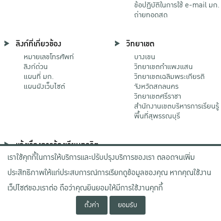
ข้อปฏิบัติในการใช้ e-mail มก.
ถ่ายทอดสด
ลิงก์ที่เกี่ยวข้อง
วิทยาเขต
หมายเลขโทรศัพท์
บางเขน
ลิงก์ด่วน
วิทยาเขตกําแพงแสน
แผนที่ มก.
วิทยาเขตเฉลิมพระเกียรติ
แผนผังเว็บไซต์
จังหวัดสกลนคร
วิทยาเขตศรีราชา
สำนักงานเขตบริหารการเรียนรู้
พื้นที่สุพรรณบุรี
แจ้งเรื่องการร้องเรียนทุจริต
เราใช้คุกกี้ในการให้บริการและปรับปรุงบริการของเรา ตลอดจนเพิ่ม
ช่องทางมหาวิทยาลัย
เกษตรศาสตร์
ประสิทธิภาพให้แก่ประสบการณ์การเรียกดูข้อมูลของคุณ หากคุณใช้งาน
ช่องทางสำนักงาน ป.ป.ช.
ช่องทางสำนักงาน ป.ป.ท.
เว็ปไซต์ของเราต่อ ถือว่าคุณยินยอมให้มีการใช้งานคุกกี้
ตั้งค่า
ยอมรับ