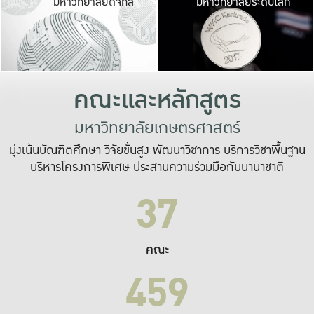
มหาวิทยาลัยดิจิทัล
มหาวิทยาลัยระดับโลก
เปลี่ยนแปลง และ
เพื่อทำงาน
ระบบสารสนเทศที่
คณะและหลักสูตร
มหาวิทยาลัยเกษตรศาสตร์
มุ่งเน้นบัณฑิตศึกษา วิจัยขั้นสูง พัฒนาวิชาการ บริการวิชาพื้นฐาน
บริหารโครงการพิเศษ ประสานความร่วมมือกับนานาชาติ
37
คณะ
459