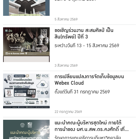
5 สิงหาคม 2569
ขอเชิญร่วมงาน สะสมศิลป์ เป็น
สิน(ทรัพย์) ปีที่ 3
ระหว่างวันที่ 13 - 15 สิงหาคม 2569
3 สิงหาคม 2569
การเปลี่ยนแปลงการจัดเก็บข้อมูลบน
Webex Cloud
ตั้งแต่วันที่ 31 กรกฎาคม 2569
22 กรกฎาคม 2569
แนะนำคณะผู้บริหารชุดใหม่ ภายใต้
การนำของ ผศ.น.สพ.ดร.คงศักดิ์ เที่ยง
ธรรม
รักษาการแทนอธิการบดีมหาวิทยาลัย