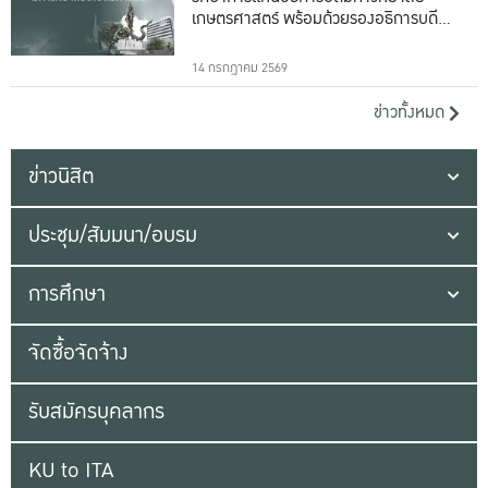
เกษตรศาสตร์ พร้อมด้วยรองอธิการบดีทั้ง
16 ท่าน
14 กรกฎาคม 2569
ข่าวทั้งหมด
ข่าวนิสิต
ประชุม/สัมมนา/อบรม
การศึกษา
จัดซื้อจัดจ้าง
รับสมัครบุคลากร
KU to ITA