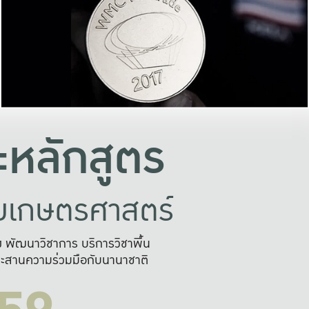
อย่างยั่งยืน
และผลักดันในการใช้ระบบส
ในภาพกว้าง
เพื่อการทำงานแบบ
ญหาจุดเล็กๆ
อข่ายขยายผล
สะดวก รวดเร
และนำไป
บริการด้าน AI อย
หลักสูตร
ัยเกษตรศาสตร์
สูง พัฒนาวิชาการ บริการวิชาพื้น
ะสานความร่วมมือกับนานาชาติ