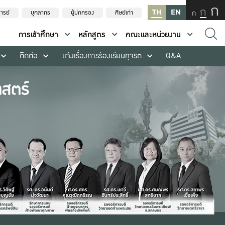
ก
ก
TH
EN
ก
ารย์
บุคลากร
ผู้ปกครอง
ศิษย์เก่า
การเข้าศึกษา
หลักสูตร
คณะและหน่วยงาน
ติดต่อ
แจ้งเรื่องการร้องเรียนทุจริต
Q&A