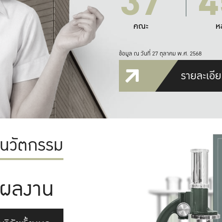
37
4
คณะ
ห
ข้อมูล ณ วันที่ 27 ตุลาคม พ.ศ. 2568
รายละเอีย
ะนวัตกรรม
ผลงาน