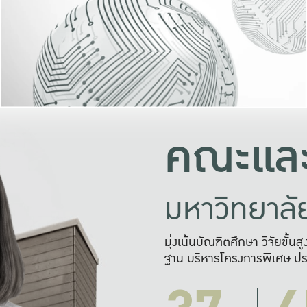
และความสุข
มองปัญหา
แก้ไขจากปั
และสร้างเครื
คณะและ
มหาวิทยาล
มุ่งเน้นบัณฑิตศึกษา วิจัยขั้น
ฐาน บริหารโครงการพิเศษ ปร