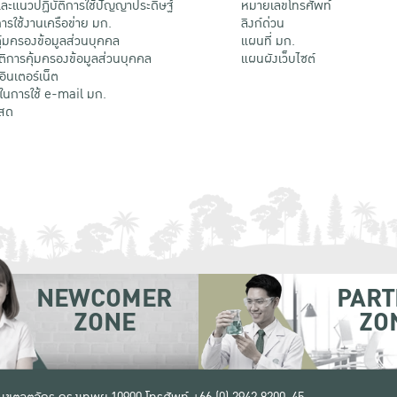
ะแนวปฏิบัติการใช้ปัญญาประดิษฐ์
หมายเลขโทรศัพท์
รใช้งานเครือข่าย มก.
ลิงก์ด่วน
้มครองข้อมูลส่วนบุคคล
แผนที่ มก.
ติการคุ้มครองข้อมูลส่วนบุคคล
แผนผังเว็บไซต์
้อินเตอร์เน็ต
ติในการใช้ e-mail มก.
สด
NEWCOMER
PART
ZONE
ZO
 เขตจตุจักร กรุงเทพฯ 10900
โทรศัพท์ +66 (0) 2942 8200-45