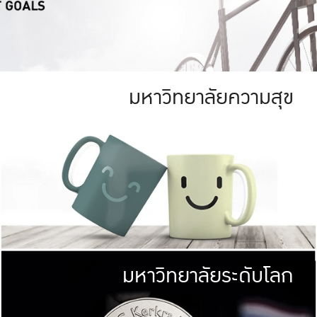
มหาวิทยาลัยความสุข
ย
สีเขียว
มหาวิทยาลัย
ก
สดใส หนาแน่น
ไม่ได้มีเป้าหมา
AN FOREST)
มหาวิทยาลัยชั้นนำทางด้านการว
ICULTURE)
แต่ KU มุ่งเน
าณ 1,400 ไร่
เพื่อสร้างคว
<< คลิก >>
ให้กับประชาชนใ
มหาวิทยาลัยระดับโลก
่อสังคม
มหาวิทยาลั
ามกินดีอยู่ดี
พร้อมที่จ