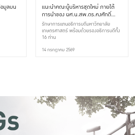
้อมูลบน
แนะนำคณะผู้บริหารชุดใหม่ ภายใต้
การนำของ ผศ.น.สพ.ดร.คงศักดิ์
เที่ยงธรรม
รักษาการแทนอธิการบดีมหาวิทยาลัย
เกษตรศาสตร์ พร้อมด้วยรองอธิการบดีทั้ง
16 ท่าน
14 กรกฎาคม 2569