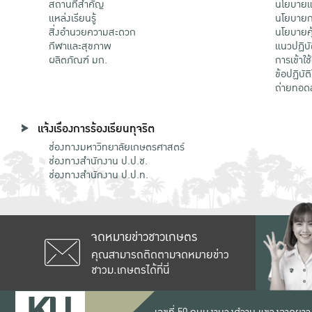
สถานที่สำคัญ
นโยบายแล
แหล่งเรียนรู้
นโยบายกา
สิ่งอำนวยความสะดวก
นโยบายคุ
กีฬาและสุขภาพ
แนวปฏิบั
ผลิตภัณฑ์ มก.
การเข้าใช
ข้อปฏิบั
ถ่ายทอด
แจ้งเรื่องการร้องเรียนทุจริต
ช่องทางมหาวิทยาลัยเกษตรศาสตร์
ช่องทางสำนักงาน ป.ป.ช.
ช่องทางสำนักงาน ป.ป.ท.
จดหมายข่าวชาวเกษตร
คุณสามารถติดตามจดหมายข่าว
ชาวม.เกษตรได้ที่นี่
เลขที่ 50 ถนนงามวงศ์วาน แขวงลาดยาว