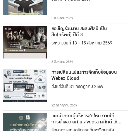
5 สิงหาคม 2569
ขอเชิญร่วมงาน สะสมศิลป์ เป็น
สิน(ทรัพย์) ปีที่ 3
ระหว่างวันที่ 13 - 15 สิงหาคม 2569
3 สิงหาคม 2569
การเปลี่ยนแปลงการจัดเก็บข้อมูลบน
Webex Cloud
ตั้งแต่วันที่ 31 กรกฎาคม 2569
22 กรกฎาคม 2569
แนะนำคณะผู้บริหารชุดใหม่ ภายใต้
การนำของ ผศ.น.สพ.ดร.คงศักดิ์ เที่ยง
ธรรม
รักษาการแทนอธิการบดีมหาวิทยาลัย