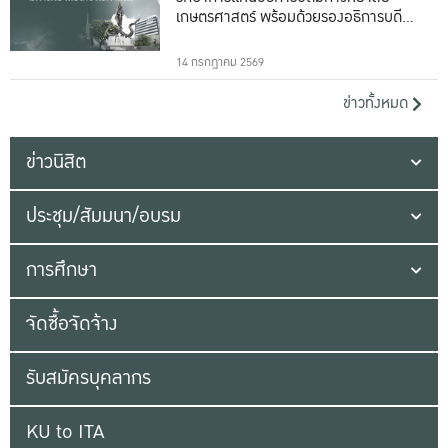
เกษตรศาสตร์ พร้อมด้วยรองอธิการบดีทั้ง
16 ท่าน
14 กรกฎาคม 2569
ข่าวทั้งหมด
ข่าวนิสิต
ประชุม/สัมมนา/อบรม
การศึกษา
จัดซื้อจัดจ้าง
รับสมัครบุคลากร
KU to ITA