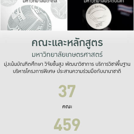
มหาวิทยาลัยดิจิทัล
มหาวิทยาลัยระดับโลก
เปลี่ยนแปลง และ
เพื่อทำงาน
ระบบสารสนเทศที่
คณะและหลักสูตร
มหาวิทยาลัยเกษตรศาสตร์
มุ่งเน้นบัณฑิตศึกษา วิจัยขั้นสูง พัฒนาวิชาการ บริการวิชาพื้นฐาน
บริหารโครงการพิเศษ ประสานความร่วมมือกับนานาชาติ
37
คณะ
459