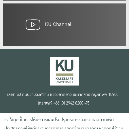
KU Channel
เลขที่ 50 ถนนงามวงศ์วาน แขวงลาดยาว เขตจตุจักร กรุงเทพฯ 10900
โทรศัพท์ +66 (0) 2942 8200-45
เงื่อนไขการใช้งานเว็บไซต์
เราใช้คุกกี้ในการให้บริการและปรับปรุงบริการของเรา ตลอดจนเพิ่ม
ข้อตกลงด้านสิทธิ์ใช้งาน
นโยบายความเป็นส่วนตัว
ประสิทธิภาพให้แก่ประสบการณ์การเรียกดูข้อมูลของคุณ หากคุณใช้งาน