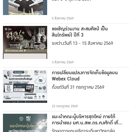
5 สิงหาคม 2569
ขอเชิญร่วมงาน สะสมศิลป์ เป็น
สิน(ทรัพย์) ปีที่ 3
ระหว่างวันที่ 13 - 15 สิงหาคม 2569
3 สิงหาคม 2569
การเปลี่ยนแปลงการจัดเก็บข้อมูลบน
Webex Cloud
ตั้งแต่วันที่ 31 กรกฎาคม 2569
22 กรกฎาคม 2569
แนะนำคณะผู้บริหารชุดใหม่ ภายใต้
การนำของ ผศ.น.สพ.ดร.คงศักดิ์ เที่ยง
ธรรม
รักษาการแทนอธิการบดีมหาวิทยาลัย