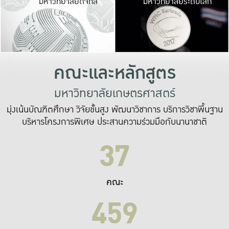
มหาวิทยาลัยดิจิทัล
มหาวิทยาลัยระดับโลก
เปลี่ยนแปลง และ
เพื่อทำงาน
ระบบสารสนเทศที่
คณะและหลักสูตร
มหาวิทยาลัยเกษตรศาสตร์
มุ่งเน้นบัณฑิตศึกษา วิจัยขั้นสูง พัฒนาวิชาการ บริการวิชาพื้นฐาน
บริหารโครงการพิเศษ ประสานความร่วมมือกับนานาชาติ
37
คณะ
459