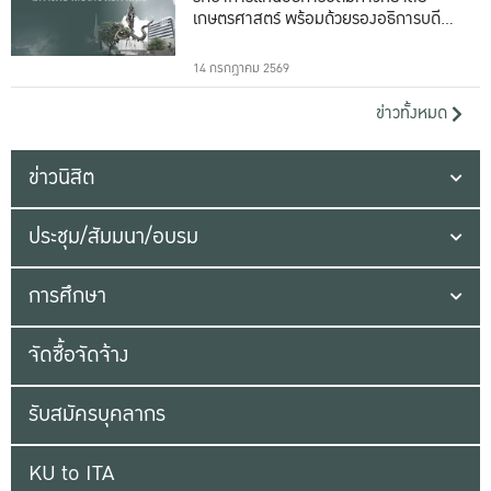
เกษตรศาสตร์ พร้อมด้วยรองอธิการบดีทั้ง
16 ท่าน
14 กรกฎาคม 2569
ข่าวทั้งหมด
ข่าวนิสิต
ประชุม/สัมมนา/อบรม
การศึกษา
จัดซื้อจัดจ้าง
รับสมัครบุคลากร
KU to ITA