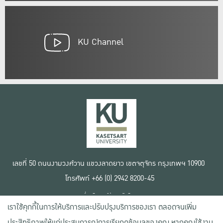
KU Channel
เลขที่ 50 ถนนงามวงศ์วาน แขวงลาดยาว เขตจตุจักร กรุงเทพฯ 10900
โทรศัพท์ +66 (0) 2942 8200-45
เงื่อนไขการใช้งานเว็บไซต์
เราใช้คุกกี้ในการให้บริการและปรับปรุงบริการของเรา ตลอดจนเพิ่ม
ข้อตกลงด้านสิทธิ์ใช้งาน
นโยบายความเป็นส่วนตัว
ประสิทธิภาพให้แก่ประสบการณ์การเรียกดูข้อมูลของคุณ หากคุณใช้งาน