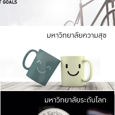
มหาวิทยาลัยความสุข
ย
สีเขียว
มหาวิทยาลัย
ก
สดใส หนาแน่น
ไม่ได้มีเป้าหมา
AN FOREST)
มหาวิทยาลัยชั้นนำทางด้านการว
ICULTURE)
แต่ KU มุ่งเน
าณ 1,400 ไร่
เพื่อสร้างคว
<< คลิก >>
ให้กับประชาชนใ
มหาวิทยาลัยระดับโลก
่อสังคม
มหาวิทยาลั
ามกินดีอยู่ดี
พร้อมที่จ