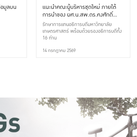
้อมูลบน
แนะนำคณะผู้บริหารชุดใหม่ ภายใต้
การนำของ ผศ.น.สพ.ดร.คงศักดิ์
เที่ยงธรรม
รักษาการแทนอธิการบดีมหาวิทยาลัย
เกษตรศาสตร์ พร้อมด้วยรองอธิการบดีทั้ง
16 ท่าน
14 กรกฎาคม 2569