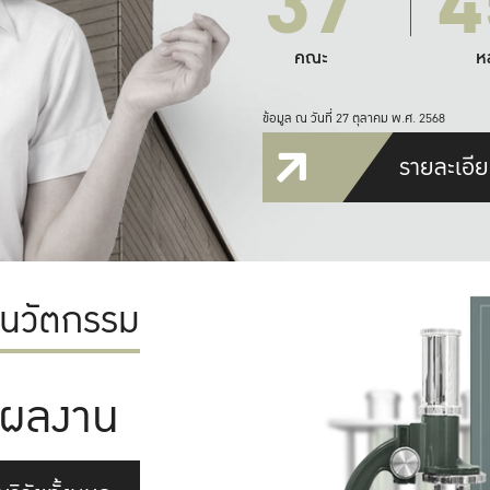
37
4
คณะ
ห
ข้อมูล ณ วันที่ 27 ตุลาคม พ.ศ. 2568
รายละเอีย
ะนวัตกรรม
ผลงาน