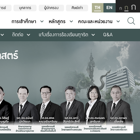
ก
ก
TH
EN
ก
ารย์
บุคลากร
ผู้ปกครอง
ศิษย์เก่า
การเข้าศึกษา
หลักสูตร
คณะและหน่วยงาน
ติดต่อ
แจ้งเรื่องการร้องเรียนทุจริต
Q&A