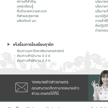
สถานที่สำคัญ
นโยบายแล
แหล่งเรียนรู้
นโยบายกา
สิ่งอำนวยความสะดวก
นโยบายคุ
กีฬาและสุขภาพ
แนวปฏิบั
ผลิตภัณฑ์ มก.
การเข้าใช
ข้อปฏิบั
ถ่ายทอด
แจ้งเรื่องการร้องเรียนทุจริต
ช่องทางมหาวิทยาลัยเกษตรศาสตร์
ช่องทางสำนักงาน ป.ป.ช.
ช่องทางสำนักงาน ป.ป.ท.
จดหมายข่าวชาวเกษตร
คุณสามารถติดตามจดหมายข่าว
ชาวม.เกษตรได้ที่นี่
เลขที่ 50 ถนนงามวงศ์วาน แขวงลาดยาว