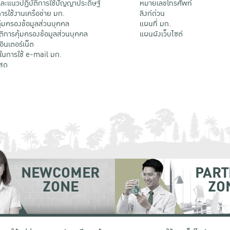
ะแนวปฏิบัติการใช้ปัญญาประดิษฐ์
หมายเลขโทรศัพท์
รใช้งานเครือข่าย มก.
ลิงก์ด่วน
้มครองข้อมูลส่วนบุคคล
แผนที่ มก.
ติการคุ้มครองข้อมูลส่วนบุคคล
แผนผังเว็บไซต์
้อินเตอร์เน็ต
ติในการใช้ e-mail มก.
สด
NEWCOMER
PART
ZONE
ZO
 เขตจตุจักร กรุงเทพฯ 10900
โทรศัพท์ +66 (0) 2942 8200-45