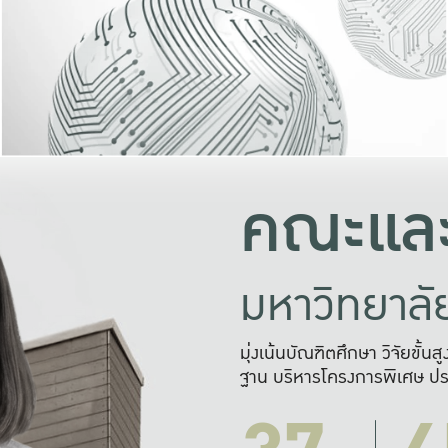
และความสุข
มองปัญหา
แก้ไขจากปั
และสร้างเครื
คณะและ
มหาวิทยาล
มุ่งเน้นบัณฑิตศึกษา วิจัยขั้น
ฐาน บริหารโครงการพิเศษ ปร