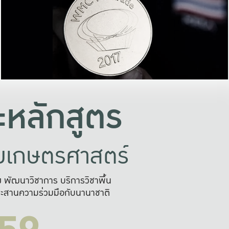
อย่างยั่งยืน
และผลักดันในการใช้ระบบส
ในภาพกว้าง
เพื่อการทำงานแบบ
ญหาจุดเล็กๆ
อข่ายขยายผล
สะดวก รวดเร
และนำไป
บริการด้าน AI อย
หลักสูตร
ัยเกษตรศาสตร์
สูง พัฒนาวิชาการ บริการวิชาพื้น
ะสานความร่วมมือกับนานาชาติ