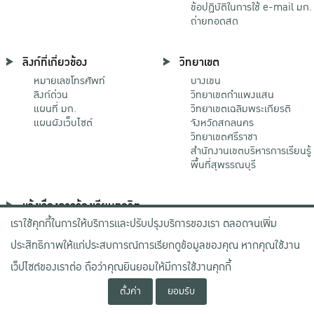
ข้อปฏิบัติในการใช้ e-mail มก.
ถ่ายทอดสด
ลิงก์ที่เกี่ยวข้อง
วิทยาเขต
หมายเลขโทรศัพท์
บางเขน
ลิงก์ด่วน
วิทยาเขตกําแพงแสน
แผนที่ มก.
วิทยาเขตเฉลิมพระเกียรติ
แผนผังเว็บไซต์
จังหวัดสกลนคร
วิทยาเขตศรีราชา
สำนักงานเขตบริหารการเรียนรู้
พื้นที่สุพรรณบุรี
แจ้งเรื่องการร้องเรียนทุจริต
เราใช้คุกกี้ในการให้บริการและปรับปรุงบริการของเรา ตลอดจนเพิ่ม
ช่องทางมหาวิทยาลัย
เกษตรศาสตร์
ประสิทธิภาพให้แก่ประสบการณ์การเรียกดูข้อมูลของคุณ หากคุณใช้งาน
ช่องทางสำนักงาน ป.ป.ช.
ช่องทางสำนักงาน ป.ป.ท.
เว็ปไซต์ของเราต่อ ถือว่าคุณยินยอมให้มีการใช้งานคุกกี้
ตั้งค่า
ยอมรับ