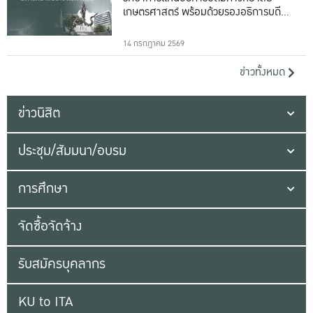
เกษตรศาสตร์ พร้อมด้วยรองอธิการบดีทั้ง
16 ท่าน
14 กรกฎาคม 2569
ข่าวทั้งหมด
ข่าวนิสิต
ประชุม/สัมมนา/อบรม
การศึกษา
จัดซื้อจัดจ้าง
รับสมัครบุคลากร
KU to ITA