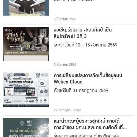
5 สิงหาคม 2569
ขอเชิญร่วมงาน สะสมศิลป์ เป็น
สิน(ทรัพย์) ปีที่ 3
ระหว่างวันที่ 13 - 15 สิงหาคม 2569
3 สิงหาคม 2569
การเปลี่ยนแปลงการจัดเก็บข้อมูลบน
Webex Cloud
ตั้งแต่วันที่ 31 กรกฎาคม 2569
22 กรกฎาคม 2569
แนะนำคณะผู้บริหารชุดใหม่ ภายใต้
การนำของ ผศ.น.สพ.ดร.คงศักดิ์ เที่ยง
ธรรม
รักษาการแทนอธิการบดีมหาวิทยาลัย