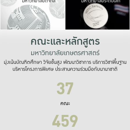
มหาวิทยาลัยดิจิทัล
มหาวิทยาลัยระดับโลก
เปลี่ยนแปลง และ
เพื่อทำงาน
ระบบสารสนเทศที่
คณะและหลักสูตร
มหาวิทยาลัยเกษตรศาสตร์
มุ่งเน้นบัณฑิตศึกษา วิจัยขั้นสูง พัฒนาวิชาการ บริการวิชาพื้นฐาน
บริหารโครงการพิเศษ ประสานความร่วมมือกับนานาชาติ
37
คณะ
459